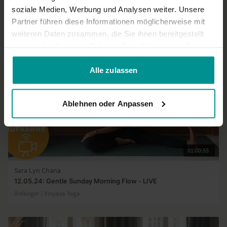
soziale Medien, Werbung und Analysen weiter. Unsere
Partner führen diese Informationen möglicherweise mit
Ähnliche Videos
weiteren Daten zusammen, die Sie ihnen bereitgestellt
haben oder die sie im Rahmen Ihrer Nutzung der Dienste
gesammelt haben.
Alle zulassen
Ablehnen oder Anpassen
01:00:55
Sara Lyn Chana
12.05.24: Gentle Sunday Morning Flow - LIVE
Anfänger | Vinyasa Yoga