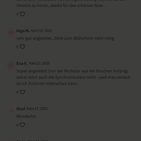
Happy Baby – Ananda Balasana
Stimme zu hören, danke für den schönen flow.
Shavasana
0
Wirkung und Vorteile der Yoga-Übungs-Sequenz
Inga H.
April 16, 2025
Mit herzöffnenden Rückbeugen und belebenden Twists startest du
sehr gut angeleitet...blick zum Bildschirm nicht nötig
erfrischt in den Tag.
0
Ort und Ausstattung
Eva F.
März 23, 2025
Dieses Video ist eine Aufzeichnung einer unserer Live-Klassen, daher
Super angeleitet (nur der Rockstar war ein bisschen holprig)
ist es möglich, dass die Video- oder Tonqualität nicht der gewohnten
daher stört auch die Synchronisation nicht - weil man einfach
YogaEasy-Qualität entspricht.
durch Zuhören mitmachen kann.
0
Sissi
März 17, 2025
Wonderful
0