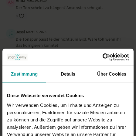
Anna
März 16, 2025
Der Ton scheint zu hängen? Ansonsten sehr gut.
0
Jessi
März 15, 2025
Die Tonspur passt leider nicht zum Bild. Wäre toll wenn ihr
das korrigieren könntet
0
Astrid M.
März 13, 2025
Zustimmung
Details
Über Cookies
Eine gute Abfolge und Flow. Leider sind Ansage und
Ausführung nicht synchron. Dadurch und durch ein paar
Versprecher, ist es manchmal,bei der Komplexität, schwer
gewesen,gut zu folgen und entspannt zu praktizieren. Das
Diese Webseite verwendet Cookies
war etwas schade.
Wir verwenden Cookies, um Inhalte und Anzeigen zu
0
personalisieren, Funktionen für soziale Medien anbieten
zu können und die Zugriffe auf unsere Website zu
Mehr laden
analysieren. Außerdem geben wir Informationen zu Ihrer
Verwendung unserer Website an unsere Partner für