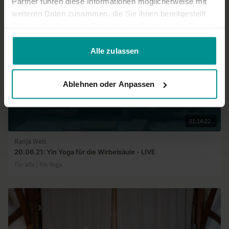
Partner führen diese Informationen möglicherweise mit
weiteren Daten zusammen, die Sie ihnen bereitgestellt
haben oder die sie im Rahmen Ihrer Nutzung der Dienste
gesammelt haben.
Alle zulassen
Ablehnen oder Anpassen
01:14:22
Ranja Weis
20.06.21: Yin Yoga für die Wirbelsäule - LIVE
Für alle | Yin Yoga