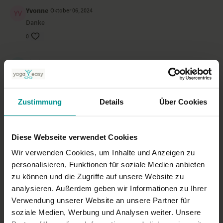
Yvonne
Oktober 06, 2024
Danke
0
Birgit S.
September 16, 2024
Sehr schön
0
Zustimmung
Details
Über Cookies
Griet B.
September 09, 2024
Ranja strahlt Ruhe, Geduld und Achtsamkeit aus. Eine
Wohltat für Körper und Seele. Dankeschön, liebe Ranja!
Diese Webseite verwendet Cookies
0
Wir verwenden Cookies, um Inhalte und Anzeigen zu
personalisieren, Funktionen für soziale Medien anbieten
zu können und die Zugriffe auf unsere Website zu
Mehr laden
analysieren. Außerdem geben wir Informationen zu Ihrer
Verwendung unserer Website an unsere Partner für
soziale Medien, Werbung und Analysen weiter. Unsere
Ähnliche Videos