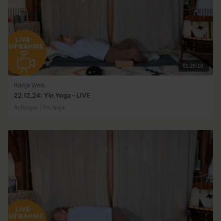
01:25:19
Ranja Weis
22.12.24: Yin Yoga - LIVE
Anfänger | Yin Yoga