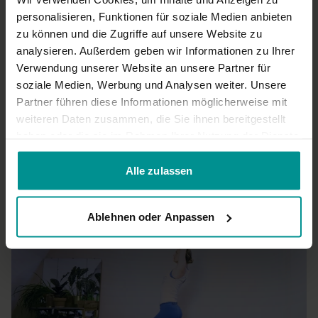
0
personalisieren, Funktionen für soziale Medien anbieten
zu können und die Zugriffe auf unsere Website zu
missi D.
Februar 27, 2023
analysieren. Außerdem geben wir Informationen zu Ihrer
angenehm anstrengend und angenehme stimme und
Verwendung unserer Website an unsere Partner für
führung. danke :) von herzen
soziale Medien, Werbung und Analysen weiter. Unsere
0
Partner führen diese Informationen möglicherweise mit
weiteren Daten zusammen, die Sie ihnen bereitgestellt
Mehr laden
haben oder die sie im Rahmen Ihrer Nutzung der Dienste
gesammelt haben.
Alle zulassen
Ähnliche Videos
Ablehnen oder Anpassen