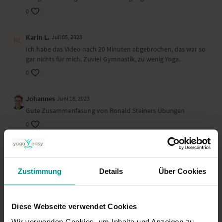
0
Karin L.
Juli 05, 2023
Ich habe das Video nach 20 Minuten abgebrochen, das war so
gar nichts für mich. Zuviel Gymnastik, zu wenig Yoga.
0
Johannes
Juni 18, 2023
Gute Zusammenfasung von Ronald Steiners Übungen
0
sabine B.
April 30, 2023
tolle Anregungen- ich werde mich üben
Zustimmung
Details
Über Cookies
0
Katrin Z.
März 23, 2023
Diese Webseite verwendet Cookies
vielen Dank!
Wir verwenden Cookies, um Inhalte und Anzeigen zu