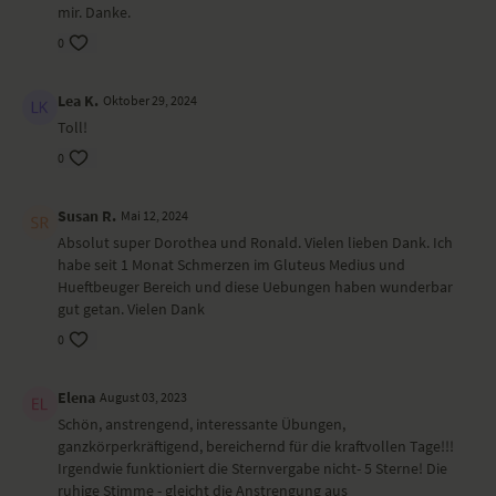
mir. Danke.
gedrehter tiefer Ausfallschritt – Parivrtta Anjaneyasana
Wechsel zwischen Delfin und herabschauender Hund
0
Schulterbrücke – Setu Bandha Sarvangasana
Rad – Urdhva Dhanurasana
Lea K.
Oktober 29, 2024
sitzende Vorbeuge – Paschimottansana
Toll!
Shavasana
0
Wirkung und Vorteile der Yoga-Übungs-Sequenz
Susan R.
Mai 12, 2024
Du mobilisierst alle Gelenke und dehnst das Fasziengewebe. Das gibt
dir ein Gefühl von Weite und Frische.
Absolut super Dorothea und Ronald. Vielen lieben Dank. Ich
habe seit 1 Monat Schmerzen im Gluteus Medius und
Ort und Ausstattung
Hueftbeuger Bereich und diese Uebungen haben wunderbar
gut getan. Vielen Dank
Dieses Video ist eine Aufzeichnung einer unserer Live-Klassen, daher
0
ist es möglich, dass die Video- oder Tonqualität nicht der gewohnten
YogaEasy-Qualität entspricht.
Elena
August 03, 2023
Schön, anstrengend, interessante Übungen,
ganzkörperkräftigend, bereichernd für die kraftvollen Tage!!!
Irgendwie funktioniert die Sternvergabe nicht- 5 Sterne! Die
ruhige Stimme - gleicht die Anstrengung aus