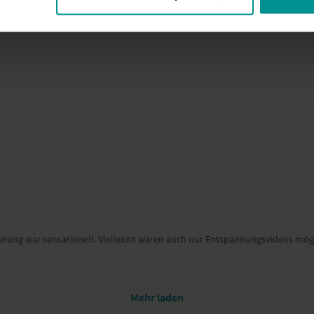
nnung war sensationell. Vielleicht wären auch nur Entspannungsvideos mögl
Mehr laden