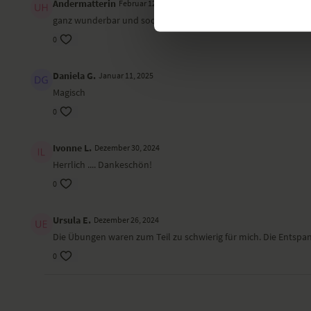
Andermatterin
Februar 12, 2025
ganz wunderbar und sooo wertvoll, danke lieber Valentin!
0
Daniela G.
Januar 11, 2025
Magisch
0
Ivonne L.
Dezember 30, 2024
Herrlich .... Dankeschön!
0
Ursula E.
Dezember 26, 2024
Die Übungen waren zum Teil zu schwierig für mich. Die Entspa
0