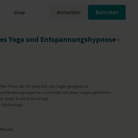
Anmelden
Beitreten
Shop
tes Yoga und Entspannungshypnose -
ten Flow, der für jede Zeit des Tages geeignet ist.
n sanfte Bewegungen an und endet mit einer langen geführten
r mehr in die Ruhe bringt..
n Rückenlage.
ffbereit.