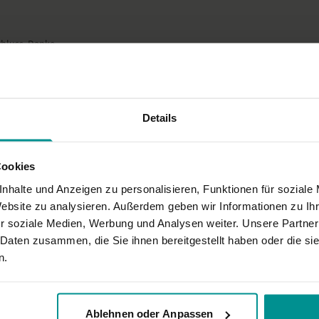
hluss. Danke
n um und im Becken. Die Hypnoseentspannung war der Hammer. Klasse Stun
Details
Cookies
nhalte und Anzeigen zu personalisieren, Funktionen für soziale
in! Wunderschön, so wertvoll.
Website zu analysieren. Außerdem geben wir Informationen zu I
r soziale Medien, Werbung und Analysen weiter. Unsere Partner
 Daten zusammen, die Sie ihnen bereitgestellt haben oder die s
n.
Ablehnen oder Anpassen