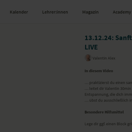
Kalender
Lehrer:innen
Magazin
Academy
13.12.24: Sanf
LIVE
Valentin Alex
In diesem Video
… praktizierst du einen sanf
… leitet dir Valentin 30mi
Entspannung, die dich imme
… übst du ausschließlich i
Besondere Hilfsmittel
Lege dir ggf. einen Block gri