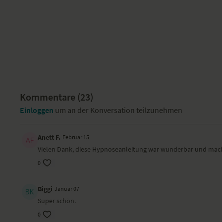
Kommentare (
23
)
Einloggen
um an der Konversation teilzunehmen
Anett F.
Februar 15
Vielen Dank, diese Hypnoseanleitung war wunderbar und macht
0
Biggi
Januar 07
Super schön.
0