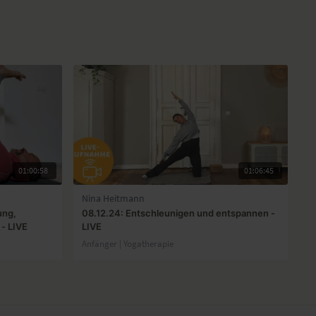
01:00:58
01:06:45
Nina Heitmann
ung,
08.12.24: Entschleunigen und entspannen -
 - LIVE
LIVE
Anfänger | Yogatherapie