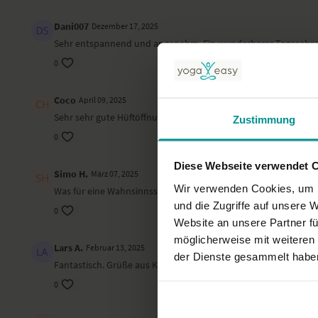
Dani007
Dezember 17, 2025
Sehr entspannend und angenehm. Ein wunderbarer Tagesabsc
0
Coco
April 09, 2025
Sehr sehr gute Hüftöffnung bzw Dehnung aller Muskelpartie
Zustimmung
0
Diese Webseite verwendet 
Simo H.
März 07, 2025
Wir verwenden Cookies, um I
Was für eine Wahnsinnsstunde - ein aufrichtiges Danke, Valent
und die Zugriffe auf unsere 
0
Website an unsere Partner fü
möglicherweise mit weiteren
Lars A.
Februar 13, 2025
der Dienste gesammelt habe
Fantastisch. Grüße aus Kiel.
0