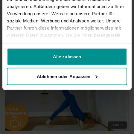
verstanden. Gibt es hier neue Erkenntnisse, wenn ich Kristin
analysieren. Außerdem geben wir Informationen zu Ihrer
richtig verstanden habe? Ich habe durchaus immer wieder
Verwendung unserer Website an unsere Partner für
Schulterschmerzen und würde mich freuen, hier Aufklärung
soziale Medien, Werbung und Analysen weiter. Unsere
zu erhalten
Partner führen diese Informationen möglicherweise mit
0
weiteren Daten zusammen, die Sie ihnen bereitgestellt
haben oder die sie im Rahmen Ihrer Nutzung der Dienste
gesammelt haben.
Ähnliche Videos
Alle zulassen
Ablehnen oder Anpassen
01:00:39