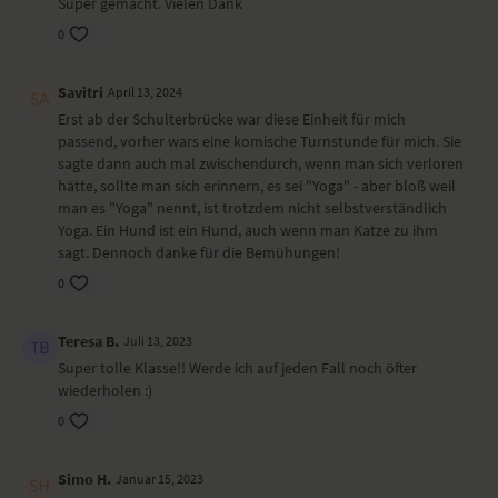
Super gemacht. Vielen Dank
schmelzendes Herz – Anahatasana
Stuhl – Utkatasana
0
Mobilisation der Schultern im tiefen Ausfallschritt – Anjaneyasana
heraufschauender Hund – Urdhva Mukha Svanasana
Savitri
April 13, 2024
stehende Vorbeuge – Uttanasana
Erst ab der Schulterbrücke war diese Einheit für mich
Krieger I – Virabhadrasana I
passend, vorher wars eine komische Turnstunde für mich. Sie
Delfin – Shishumarasana
sagte dann auch mal zwischendurch, wenn man sich verloren
Variante Heuschrecke – Shalabhasana
hätte, sollte man sich erinnern, es sei "Yoga" - aber bloß weil
Scheibenwischer
man es "Yoga" nennt, ist trotzdem nicht selbstverständlich
Unterarmstand – Pincha Mayurasana
Yoga. Ein Hund ist ein Hund, auch wenn man Katze zu ihm
Schulterbrücke – Setu Bandha Sarvangasana
sagt. Dennoch danke für die Bemühungen!
Nadelöhr – Sucirandhrasana
liegender Schmetterling – Supta Baddha Konasana
0
Shavasana
Teresa B.
Juli 13, 2023
Wirkung und Vorteile der Yoga-Übungs-Sequenz
Super tolle Klasse!! Werde ich auf jeden Fall noch öfter
Du stärkst die Muskulatur in Armen, Schultern und Nacken sowie im
wiederholen :)
Core. Die Stabilität deiner Wirbelsäule verbessert sich.
0
Ort und Ausstattung
Simo H.
Januar 15, 2023