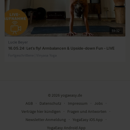
59:32
Lucie Beyer
16.05.24: Let’s fly! Armbalancen & Upside-down Fun - LIVE
Fortgeschrittene | Vinyasa Yoga
© 2026 yogaeasy.de
AGB
∙
Datenschutz
∙
Impressum
∙
Jobs
∙
Verträge hier kündigen
∙
Fragen und Antworten
∙
Newsletter-Anmeldung
∙
YogaEasy iOS App
∙
YogaEasy Android App