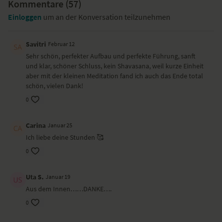
Lege dir bitte einen Block bereit.
Kommentare (
57
)
Einloggen
um an der Konversation teilzunehmen
Yoga-Übungen (Asanas)
Atembeobachtung
Katze-Kuh – Marjariasana-Bidalasana
Savitri
Februar 12
Meerjungfrausitz mit Seitbeuge
Sehr schön, perfekter Aufbau und perfekte Führung, sanft
Bretthaltung – Chaturanga Dandasana
und klar, schöner Schluss, kein Shavasana, weil kurze Einheit
herabschauender Hund – Adho Mukha Svanasana
aber mit der kleinen Meditation fand ich auch das Ende total
halber Sonnengruß – Ardha Surya Namaskar
schön, vielen Dank!
Sonnengruß – Surya Namaslar
0
tiefer Ausfallschritt mit Seitbeuge
seitlicher Winkel – Parsvakonasana
Wilder Affe
Carina
Januar 25
Krieger II – VIrabhadrasana II
Ich liebe deine Stunden 🥰
friedvoller Krieger – Viparita Virabhadrasana
schmelzendes Herz – Anahatasana
0
Heldensitz – Virasana
Variante Drehsitz – Matsyendrasana
Uta S.
Januar 19
Kindhaltung – Balasana
Aus dem Innen……DANKE….
Stocksitz – Dandasana
Meditation
0
Wirkung und Vorteile der Yoga-Übungs-Sequenz