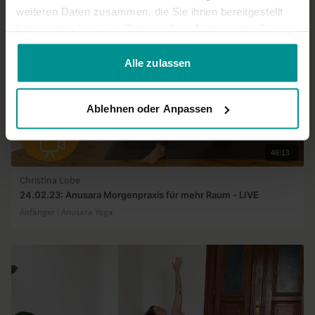
weiteren Daten zusammen, die Sie ihnen bereitgestellt
haben oder die sie im Rahmen Ihrer Nutzung der Dienste
gesammelt haben.
Alle zulassen
Ablehnen oder Anpassen
46:13
Christina Lobe
24.02.23: Anusara Morgenpraxis für mehr Raum - LIVE
Anfänger | Anusara Yoga