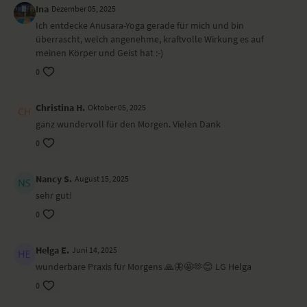
Ina
Dezember 05, 2025
Du verbindest dich mit dem Fluß deines Atems und kommst Atemzug
Ich entdecke Anusara-Yoga gerade für mich und bin
fü Atemzug in deinem Körper an.
überrascht, welch angenehme, kraftvolle Wirkung es auf
meinen Körper und Geist hat :-)
Ort und Ausstattung
0
Dieses Video ist eine Aufzeichnung einer unserer Live-Klassen, daher
ist es möglich, dass die Video- oder Tonqualität nicht der gewohnten
Christina H.
Oktober 05, 2025
YogaEasy-Qualität entspricht.
ganz wundervoll für den Morgen. Vielen Dank
0
Nancy S.
August 15, 2025
sehr gut!
0
Helga E.
Juni 14, 2025
wunderbare Praxis für Morgens 🙏🦋🤩🫶😊 LG Helga
0