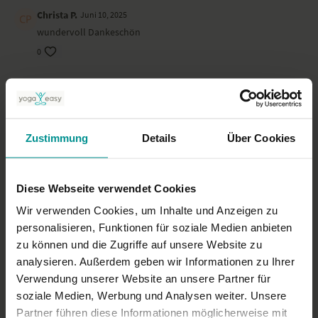
Christa P.
Juni 10, 2025
wundervoll Dankeschön
0
ritteranne68
Juni 08, 2025
schöne kurze einheit
0
Zustimmung
Details
Über Cookies
Christine S.
Mai 17, 2025
So eine schöne Praxis. Danke!
Diese Webseite verwendet Cookies
0
Wir verwenden Cookies, um Inhalte und Anzeigen zu
personalisieren, Funktionen für soziale Medien anbieten
Mehr laden
zu können und die Zugriffe auf unsere Website zu
analysieren. Außerdem geben wir Informationen zu Ihrer
Verwendung unserer Website an unsere Partner für
Ähnliche Videos
soziale Medien, Werbung und Analysen weiter. Unsere
Partner führen diese Informationen möglicherweise mit