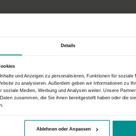
urchgedehnt.
Details
Cookies
nhalte und Anzeigen zu personalisieren, Funktionen für soziale
Website zu analysieren. Außerdem geben wir Informationen zu I
r soziale Medien, Werbung und Analysen weiter. Unsere Partner
 Daten zusammen, die Sie ihnen bereitgestellt haben oder die s
uch keine Achtung auf den Atem
n.
Ablehnen oder Anpassen
die die Seiten des Halses dehnen und entspannen. Es wäre besonders schön