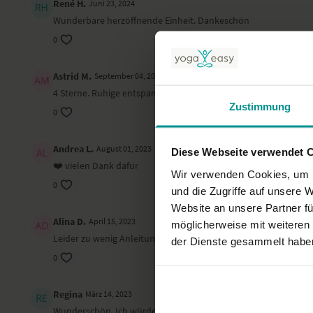
René H.
Juni 23, 2024
Wunderbare herzöffnende Einheit. Dankeschön
0
Astrid M.
September 04, 2023
4 Sterne. Ruhige entspannte Aufwach-Sequenz. Einmal alles d
Zustimmung
0
Andrea L.
August 01, 2023
Diese Webseite verwendet 
❤️ vielen Dank dafür
Wir verwenden Cookies, um I
0
und die Zugriffe auf unsere 
Website an unsere Partner fü
Alina D.
April 15, 2023
möglicherweise mit weiteren
Leider zu wenig Anleitung um die Positionen zu spüren und a
der Dienste gesammelt habe
0
Regina
März 14, 2023
Wunderschön. Ich würde mir eine Praxis mit Asanas wünschen, 