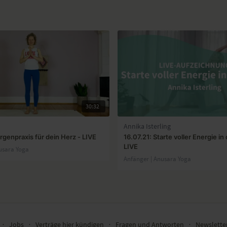
30:32
Annika Isterling
rgenpraxis für dein Herz - LIVE
16.07.21: Starte voller Energie in
LIVE
usara Yoga
Anfänger | Anusara Yoga
∙
Jobs
∙
Verträge hier kündigen
∙
Fragen und Antworten
∙
Newslett