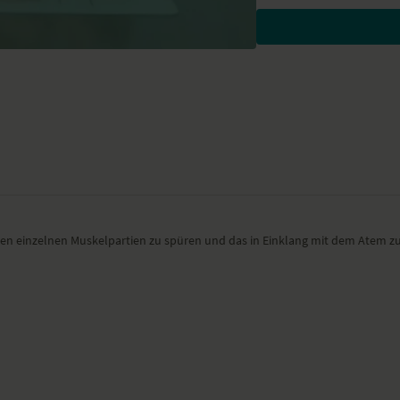
seitlicher Winkel – Par
seitliche tiefe Hocke –
breite Vorbeuge – Pras
tiefe Hocke – Malasana
Schulterbrücke – Setu
Happy Baby – Ananda 
Wirkung und Vorte
Du startest mit einem offe
Besonders zu beac
Dieses Video ist eine Aufze
Video- oder Tonqualität ni
en einzelnen Muskelpartien zu spüren und das in Einklang mit dem Atem zu