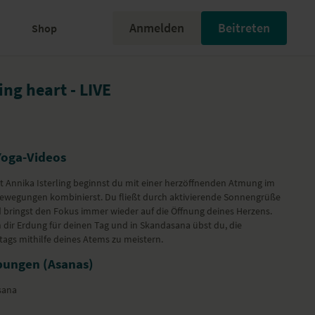
Anmelden
Beitreten
Shop
ng heart - LIVE
Yoga-Videos
t Annika Isterling beginnst du mit einer herzöffnenden Atmung im
 Bewegungen kombinierst. Du fließt durch aktivierende Sonnengrüße
 bringst den Fokus immer wieder auf die Öffnung deines Herzens.
dir Erdung für deinen Tag und in Skandasana übst du, die
ags mithilfe deines Atems zu meistern.
bungen (Asanas)
sana
amaskar