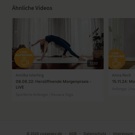
Ähnliche Videos
32:03
Annika Isterling
Anna Rech
08.06.22: Herzöffnende Morgenpraxis -
15.11.24: Mo
LIVE
Anfänger | An
Sportliche Anfänger | Anusara Yoga
© 2026 yogaeasy.de
∙
AGB
∙
Datenschutz
∙
Impressum