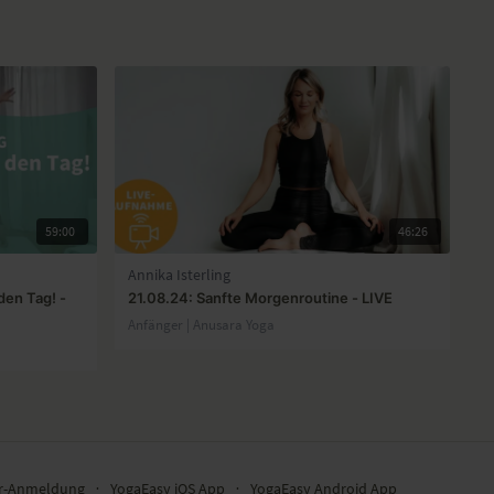
59:00
46:26
Annika Isterling
 den Tag! -
21.08.24: Sanfte Morgenroutine - LIVE
Anfänger | Anusara Yoga
er-Anmeldung
∙
YogaEasy iOS App
∙
YogaEasy Android App