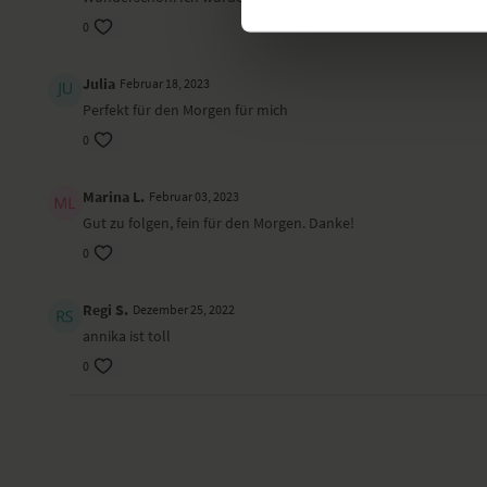
0
Julia
Februar 18, 2023
Perfekt für den Morgen für mich
0
Marina L.
Februar 03, 2023
Gut zu folgen, fein für den Morgen. Danke!
0
Regi S.
Dezember 25, 2022
annika ist toll
0