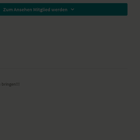
svakonasana
 Skandasana
Zum Ansehen Mitglied werden
arita Padottanasana
 Bandha Sarvangasana
Balasana
ile der Yoga-Übungs-Sequenz
nen Herzraum in den Tag.
hten bei diesem Yoga-Video
ichnung einer unserer Live-Klassen, daher ist es möglich, dass die
cht der gewohnten YogaEasy-Qualität entspricht.
 bringen!!!