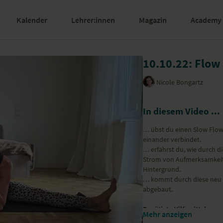
Kalender
Lehrer:innen
Magazin
Academy
10.10.22: Flow 
Nicole Bongartz
In diesem Video ...
… übst du einen Slow Flo
einander verbindet.
… erfährst du, wie durch d
Strom von Aufmerksamkeit 
Hintergrund.
… kommt durch diese neu g
abgebaut.
Benötigte Hilfsmittel
Mehr anzeigen