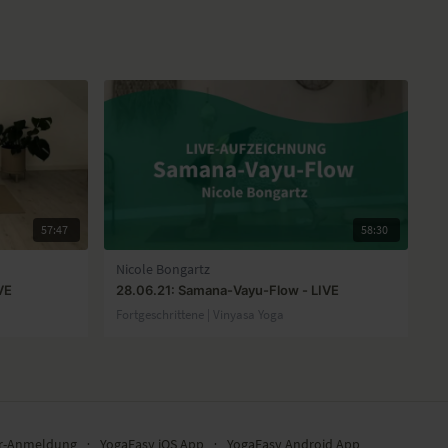
57:47
58:30
Nicole Bongartz
VE
28.06.21: Samana-Vayu-Flow - LIVE
Fortgeschrittene | Vinyasa Yoga
er-Anmeldung
∙
YogaEasy iOS App
∙
YogaEasy Android App