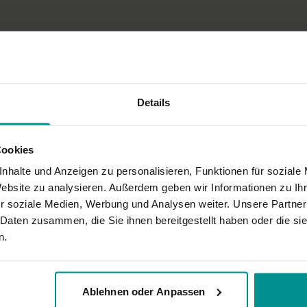
Kopf-zum-Knie-Haltung
sitzende gegrätschte V
Shavasana
Wirkung und Vorteile der
Blockierte Energie kommt w
Details
Ort und Ausstattung
Dieses Video ist eine Aufze
Cookies
Video- oder Tonqualität ni
nhalte und Anzeigen zu personalisieren, Funktionen für soziale
nderbar.
Website zu analysieren. Außerdem geben wir Informationen zu I
r soziale Medien, Werbung und Analysen weiter. Unsere Partner
 Daten zusammen, die Sie ihnen bereitgestellt haben oder die s
n.
Ablehnen oder Anpassen