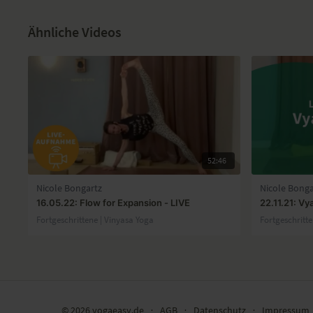
Ähnliche Videos
52:46
Nicole Bongartz
Nicole Bonga
16.05.22: Flow for Expansion - LIVE
22.11.21: V
Fortgeschrittene | Vinyasa Yoga
Fortgeschritt
© 2026 yogaeasy.de
∙
AGB
∙
Datenschutz
∙
Impressum