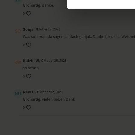
Großartig, danke.
0
Sonja
Oktober 27, 2023
Was soll man da sagen, einfach genjal.. Danke für diese Weisheit
0
Katrin W.
Oktober 25, 2023
so schön
0
New U.
Oktober 02, 2023
Großartig, vielen lieben Dank
0