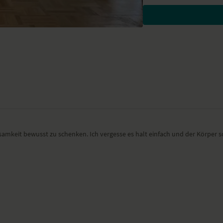
Du benötigst einen Block un
Yoga-Übungen (Asanas)
Schneidersitz mit Feue
Vierfüßlerstand – Bidal
herabschauender Hund
dreibeiniger Hund – E
Pyramide und Ausfallsc
stehende Vorbeuge – U
hoher Ausfallschritt – 
Kobra – Bhujangasana
tiefer Asufallschritt – 
Krieger II – VIrabhadras
amkeit bewusst zu schenken. Ich vergesse es halt einfach und der Körper 
friedvoller Krieger – Vi
stehende gegrätschte V
tiefe Hocke – Malasana
Bretthaltung – Chatur
Delfin – Shishumarasan
Kopfstand – Sirsasana
Kindhaltung – Balasan
Heuschrecke – Shalabh
Bogen – Dhanurasana