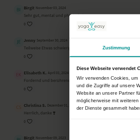
Birgit
November 03, 2024
Sehr gut, mental und physisch:-)
0
Jenny
September 30, 2024
Zustimmung
Teilweise Etwas schwierig für unbewegliche Menschen
0
Diese Webseite verwendet 
Elisabeth K.
April 01, 2024
Wir verwenden Cookies, um I
Fordernd und berührend; für mich heute am Ostermontag wu
und die Zugriffe auf unsere 
0
Website an unsere Partner fü
möglicherweise mit weiteren
Christina S.
Dezember 01, 2023
der Dienste gesammelt habe
Herrlich, danke ❣️
0
Birgit
November 09, 2023