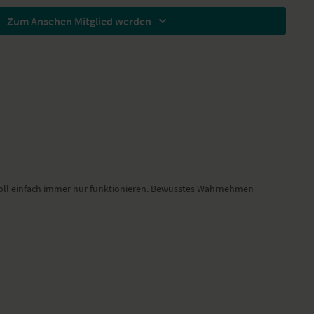
d eine Decke für diese Praxis.
Zum Ansehen Mitglied werden
ratem
asana
 – Adho Mukha Svanasana
ka Pada Adho Mukha Svanasana
hritt im Wechsel
ttanasana
Alasana
Anjaneyasana
ana II
soll einfach immer nur funktionieren. Bewusstes Wahrnehmen
parita Virabhadrasana
orbeuge – Prasarita Padottanasana
anga Dandasana
a
a
asana