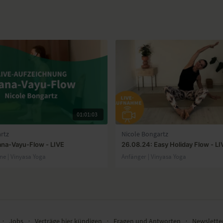
01:01:03
rtz
Nicole Bongartz
yana-Vayu-Flow - LIVE
26.08.24: Easy Holiday Flow - LI
ene | Vinyasa Yoga
Anfänger | Vinyasa Yoga
∙
Jobs
∙
Verträge hier kündigen
∙
Fragen und Antworten
∙
Newslett