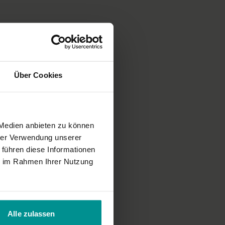
 – Kopf-zum-Knie-Haltung
orbeuge – Upavistha Konasana
 Yoga-Übungs-Sequenz
ieder ins Fließen und Stress wird abgebaut.
Über Cookies
ichnung einer unserer Live-Klassen, daher ist es möglich, dass die
cht der gewohnten YogaEasy-Qualität entspricht.
 Medien anbieten zu können
hrer Verwendung unserer
 führen diese Informationen
ie im Rahmen Ihrer Nutzung
Alle zulassen