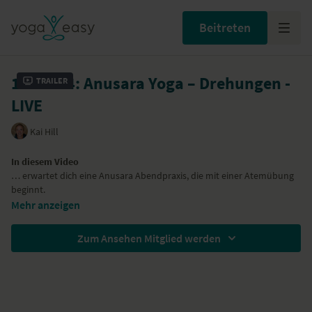
Beitreten
10.09.24: Anusara Yoga – Drehungen -
Trailer
LIVE
Kai Hill
In diesem Video
… erwartet dich eine Anusara Abendpraxis, die mit einer Atemübung
beginnt.
… lässt du dich bewusst von deinem Atem durch die Bewegung
Mehr anzeigen
führen.
… praktizierst du gedrehte Haltungen und kräftigst du deine
Zum Ansehen Mitglied werden
Muskulatur und bringst Länge in den Körper.
Yoga-Übungen (Asanas)
Pranayama
herabschauender Hund