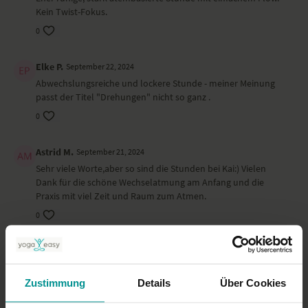
Kein Twist-Fokus.
0
Elke P.
September 22, 2024
Abwechslungsreiche und lockere Stunde - meiner Meinung
passt der Titel "Drehungen" nicht so ganz .
0
Astrid M.
September 21, 2024
Sehr viele Worte,aber so sind die Stunden bei Kai:) Vielen
Dank für die schöne Wechselatmung am Anfang und die
Praxis mit viel Zeit und Raum zum Atmen.
0
Ähnliche Videos
Zustimmung
Details
Über Cookies