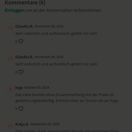
Kommentare (
Kobra
6
)
dreibeiniger Hund
Einloggen
um an der Konversation teilzunehmen
gedrehter Ausfallschritt
Runner’s Stretch
Seitstütz
Claudia R.
November 08, 2024
Krieger 1 und 2, dynamisch
Seht natürlich und authentisch-gefällt mir sehr
gedrehter Stuhl
0
Dreieck
Halbmond
Drehsitz
Claudia R.
November 08, 2024
Seht natürlich und authentisch-gefällt mir sehr
Wirkung und Vorteile der Yoga-Übungs-Sequenz
Du lenkst die Aufmerksamkeit auf deinen Atmen und aktivierst
0
deinen gesamten Körper.
Inge
Oktober 03, 2024
Ort und Ausstattung
Das viele Gerede ohne Zusammenhang mit der Praxis ist
Dieses Video ist eine Aufzeichnung einer unserer Live-Klassen, daher
gewöhnungsbedürftig. Erinnert eher an Turnen als an Yoga.
ist es möglich, dass die Video- oder Tonqualität nicht der gewohnten
YogaEasy-Qualität entspricht.
0
Katja A.
September 25, 2024
Eher ruhige, stark atembasierte Stunde mit einfachem Flow.