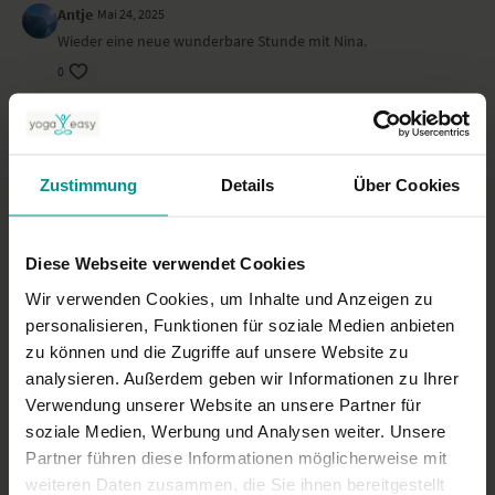
Antje
Mai 24, 2025
Wieder eine neue wunderbare Stunde mit Nina.
0
Heidi H.
Mai 24, 2025
eigentlich schön, nur redet Nina oft in ihren Stunden gegen
ende hin viel zu viel, ich komme nicht wirklich in die
Zustimmung
Details
Über Cookies
Entspannung...mehr Stille täte gut!
0
Diese Webseite verwendet Cookies
Mehr laden
Wir verwenden Cookies, um Inhalte und Anzeigen zu
personalisieren, Funktionen für soziale Medien anbieten
zu können und die Zugriffe auf unsere Website zu
Ähnliche Videos
analysieren. Außerdem geben wir Informationen zu Ihrer
Verwendung unserer Website an unsere Partner für
soziale Medien, Werbung und Analysen weiter. Unsere
Partner führen diese Informationen möglicherweise mit
weiteren Daten zusammen, die Sie ihnen bereitgestellt