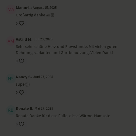
Wirkung und Vorteile der Yoga-Übungs-Sequenz
Manuela
August 15, 2025
In dieser Praxis übst du immer wieder im Moment anzukommen. Das
Großartig danke 🙏🏼
hilft dir, dich als Teil eines großen Ganzen zu sehen und in deinen
0
Herzraum zu spüren.
Ort und Ausstattung
Astrid M.
Juli 23, 2025
Sehr sehr schöne Herz-und Flowstunde. Mit vielen guten
Dieses Video ist eine Aufzeichnung einer unserer Live-Klassen, daher
Dehnungsvarianten und Gurtbenutzung. Vielen Dank!
ist es möglich, dass die Video- oder Tonqualität nicht der gewohnten
0
YogaEasy-Qualität entspricht.
Nancy S.
Juni 27, 2025
super)))
0
Renate B.
Mai 27, 2025
Renate:Danke für diese Fülle, diese Wärme. Namaste
0