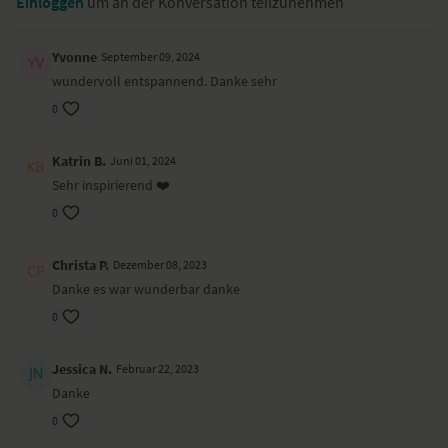
Einloggen
um an der Konversation teilzunehmen
Dieses Video ist eine Aufzeichnung einer unserer Live-Klassen, daher
ist es möglich, dass die Video- oder Tonqualität nicht der gewohnten
Yvonne
September 09, 2024
YogaEasy-Qualität entspricht.
wundervoll entspannend. Danke sehr
0
Katrin B.
Juni 01, 2024
Sehr inspirierend ❤️
0
Christa P.
Dezember 08, 2023
Danke es war wunderbar danke
0
Jessica N.
Februar 22, 2023
Danke
0