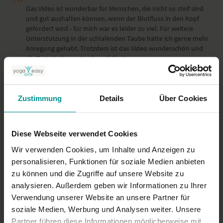
Das Video ist wunderbar für Menschen, die nicht so steif sind
und gut aushalten können, wenn der Blutfluss in den Kopf
gefordert wird - für mich war es leider zu viel. Für weitere
Unterstützung in der schlafenden Taube hätte ich gerne mehr
Anregung gehabt. Trotzdem ist das Video wunderschön und
die Texte haben mir sehr gefallen!
0
Lisa
Zustimmung
Details
Über Cookies
Februar 13, 2022
Ranjas Yin Yoga-Stunden sind Balsam für Leib und Seele. Ich
will sie nicht (mehr) missen.
Diese Webseite verwendet Cookies
0
Wir verwenden Cookies, um Inhalte und Anzeigen zu
Mehr laden
personalisieren, Funktionen für soziale Medien anbieten
zu können und die Zugriffe auf unsere Website zu
analysieren. Außerdem geben wir Informationen zu Ihrer
Verwendung unserer Website an unsere Partner für
Ähnliche Videos
soziale Medien, Werbung und Analysen weiter. Unsere
Partner führen diese Informationen möglicherweise mit