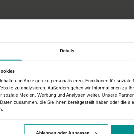
Ort und Ausstattu
Dieses Video ist eine Aufze
Video- oder Tonqualität ni
monisch.
Details
Cookies
nhalte und Anzeigen zu personalisieren, Funktionen für soziale
Website zu analysieren. Außerdem geben wir Informationen zu I
r soziale Medien, Werbung und Analysen weiter. Unsere Partner
 Daten zusammen, die Sie ihnen bereitgestellt haben oder die s
n.
Ablehnen oder Anpassen
e die immer wieder überraschenden moves von Annika.