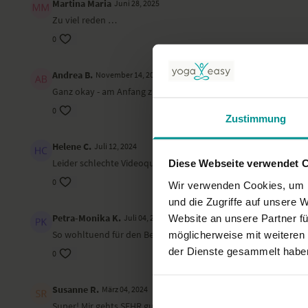
Martina Maria
Juni 28, 2025
Zu viel reden …
0
Andrea B.
November 14, 2024
Ganz okay - am Anfang zuviel Redeanteil und damit nicht har
0
Zustimmung
Helene C.
Juli 12, 2024
Leider schlechte Videoqualität :(
Diese Webseite verwendet 
0
Wir verwenden Cookies, um I
und die Zugriffe auf unsere 
Petra-Monika K.
Website an unsere Partner fü
Juli 04, 2024
So wohltuend für den Beginn eines neuen Tages, Namaste
möglicherweise mit weiteren
der Dienste gesammelt habe
0
Susanne R.
März 04, 2024
Super! Mir gehts SEHR gut nach dieser Yogaeinheit - ich lieb