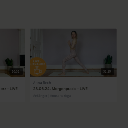
30:32
31:25
Anna Rech
Herz - LIVE
28.06.24: Morgenpraxis - LIVE
Anfänger | Anusara Yoga