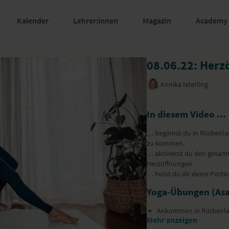
Kalender
Lehrer:innen
Magazin
Academy
08.06.22: Herz
Annika Isterling
In diesem Video ...
… beginnst du in Rückenl
zu kommen.
… aktivierst du den gesamte
Herzöffnungen.
… holst du dir deine Porti
Yoga-Übungen (As
Ankommen in Rückenl
Mehr anzeigen
liegender Twist – Maka