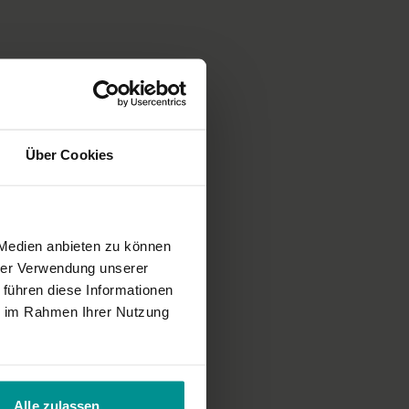
ng
ichnung einer unserer Live-Klassen, daher ist es möglich, dass die
cht der gewohnten YogaEasy-Qualität entspricht.
Über Cookies
 Medien anbieten zu können
hrer Verwendung unserer
 führen diese Informationen
ie im Rahmen Ihrer Nutzung
Alle zulassen