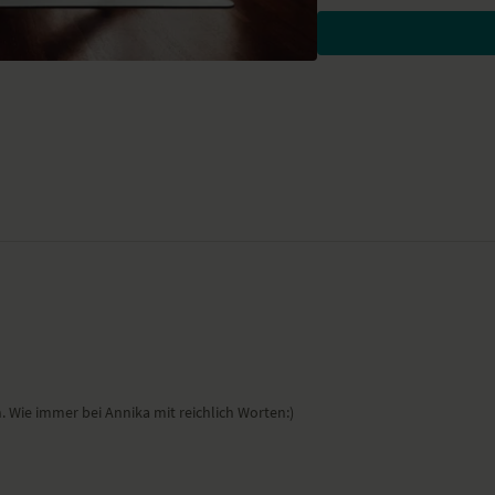
liegende Hand-Zeh-Str
Nadelöhr – Sucirandhr
Boot – Navasana
stehende Vorbeuge – U
tiefer Ausfallschritt – 
Kobra – Bhujangasana
herabschauender Hund
Heuschrecke – Shalabh
Variante Seitstütz – Va
halber Frosch – Ardha
Wild Thing – Camatkar
Krieger II – Virabhadras
friedvoller Krieger – Vi
Dreieck – Trikonasana
Schulterbrücke – Setu
Vorbeuge in Rückenlag
liegender Twist – Maka
Shavasana
Wie immer bei Annika mit reichlich Worten:)
Wirkung und Vorte
Du öffnest dein Herz in R