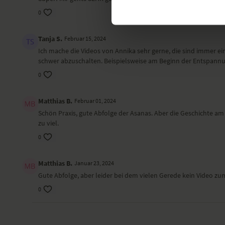
0
Tanja S.
Februar 15, 2024
Ich mache die Videos von Annika sehr gerne, die sind immer ein
schwer abzuschalten. Beispielsweise am Beginn der Entspannung
0
Matthias B.
Februar 01, 2024
Schön Praxis, gute Abfolge der Asanas. Aber die Geschichte a
zu viel.
0
Matthias B.
Januar 23, 2024
Gute Abfolge, aber leider bei dem vielen Gerede kein Video z
0