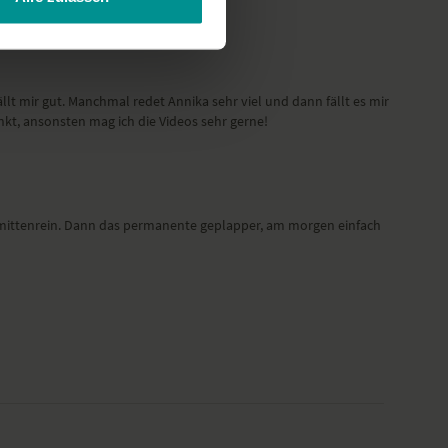
llt mir gut. Manchmal redet Annika sehr viel und dann fällt es mir
nkt, ansonsten mag ich die Videos sehr gerne!
t mittenrein. Dann das permanente geplapper, am morgen einfach