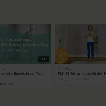
59:00
ing
Anna Rech
arte voller Energie in den Tag! -
15.11.24: Morgenpraxis für dein 
Anfänger | Anusara Yoga
usara Yoga