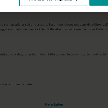
 bisschen spielerisch und anders. Besonders dieses mit dem Herzöffner gefä
, dann bleibt weniger Zeit der Stille. Aber das wäre mein einziger Kritikpu
m Anfang - okahay, aber dann doch bitte vorweg bevor wir starten und nich
um wiederholen. Schade.
Mehr laden