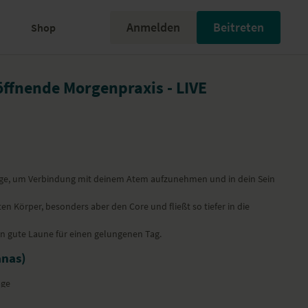
Anmelden
Beitreten
Shop
öffnende Morgenpraxis - LIVE
age, um Verbindung mit deinem Atem aufzunehmen und in dein Sein
n Körper, besonders aber den Core und fließt so tiefer in die
on gute Laune für einen gelungenen Tag.
anas)
age
rasana