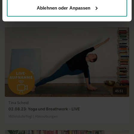
08.01.24: 108 Sonnengrüße - LIVE
Ablehnen oder Anpassen
Mittelstufe-Yogi | Vinyasa Yoga
45:51
Tina Scheid
02.08.23: Yoga und Breathwork - LIVE
Mittelstufe-Yogi | Atemübungen