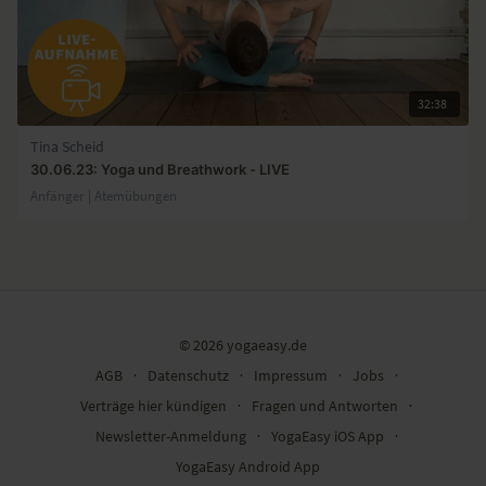
32:38
Tina Scheid
30.06.23: Yoga und Breathwork - LIVE
Anfänger | Atemübungen
© 2026 yogaeasy.de
AGB
∙
Datenschutz
∙
Impressum
∙
Jobs
∙
Verträge hier kündigen
∙
Fragen und Antworten
∙
Newsletter-Anmeldung
∙
YogaEasy iOS App
∙
YogaEasy Android App