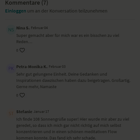
Es ist all unseren Lehrenden gewidmet:
Kommentare (
7
)
"oṁ ajñāna-timirāndhasya, jñānāñjana-śalākayā, cakṣur unmīlitaṁ
Einloggen
um an der Konversation teilzunehmen
yena, tasmai śrī-gurave namaḥ"
Die Übersetzung hierfür ist: Ich wurde in der dunkelsten Unwissenheit
geboren, und mein spiritueller Meister hat mir mit der Fackel des
Nina S.
Februar 04
Wissens die Augen geöffnet. Ich bringe ihm meine respektvolle
Super gemacht aber für mich war es ein bisschen zu viel
Ehrerbietung entgegen.
"vancha-kalpatarubhyash cha, kripa-
Reden…
sindhubhya eva cha, patitanam pavanebhyo, vaishnavebhyo namo
0
namaha"
Die Übersetzung hierfür ist: Ich bringe den Vaishnava-Gottgeweihten
des Herrn meine respektvolle Ehrerbietung entgegen. Sie sind wie
Petra-Monika K.
Februar 03
Wunschbäume und können die Wünsche eines jeden erfüllen, und sie
Sehr gut gelungene Einheit. Deine Gedanken und
sind voller Mitgefühl für die gefallenen konditionierte Seelen."
Inspirationen dawzischen haben dazu beigetragen. Großartig.
Gerne mehr, Namaste
Yoga-Übungen (Asanas)
Mantras
0
Katze-Kuh
Sphinx
Stefanie
Januar 17
Sonnengrüße
Ich finde 108 Sonnengrüße super! Hier wurde mir aber zu viel
Schneidsersitz
geredet, so dass ich mich gar nicht richtig auf mich selbst
Shavasana
konzentrieren und in einen schönen meditativen Flow
kommen konnte. Das fand ich sehr schade.
Wirkung und Vorteile der Yoga-Übungs-Sequenz