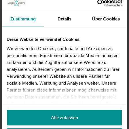
Die Idee der 108 Sonnengrüße finde ich gut. Mir war anfangs
die Einführung zu lang und machte den Eindruck eines
Bücherverkaufskanales. Zwischendrin wurde zu viel geredet
besonders auch dann, wenn gesagte wurde: Ich bin jetzt still.
Zustimmung
Details
Über Cookies
0
Diese Webseite verwendet Cookies
Ähnliche Videos
Wir verwenden Cookies, um Inhalte und Anzeigen zu
personalisieren, Funktionen für soziale Medien anbieten
zu können und die Zugriffe auf unsere Website zu
analysieren. Außerdem geben wir Informationen zu Ihrer
Verwendung unserer Website an unsere Partner für
soziale Medien, Werbung und Analysen weiter. Unsere
Partner führen diese Informationen möglicherweise mit
weiteren Daten zusammen, die Sie ihnen bereitgestellt
haben oder die sie im Rahmen Ihrer Nutzung der Dienste
gesammelt haben.
Alle zulassen
01:01:35
Tina Scheid