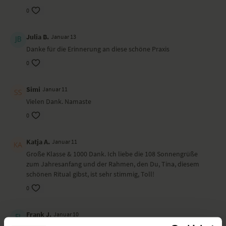
0
Du startest mit einer großen Portion Motivation in dein neues Jahr!
Julia B.
Januar 13
Ort und Ausstattung
Danke für die Erinnerung an diese schöne Praxis
Dieses Video ist eine Aufzeichnung einer unserer Live-Klassen, daher
0
ist es möglich, dass die Video- oder Tonqualität nicht der gewohnten
YogaEasy-Qualität entspricht.
Simi
Januar 11
Vielen Dank. Namaste
0
Katja A.
Januar 11
Große Klasse & 1000 Dank. Ich liebe die 108 Sonnengrüße
zum Jahresanfang und der Rahmen, den Du, Tina, diesem
schönen Ritual gibst, ist sehr stimmig, Toll!
0
Frank J.
Januar 10