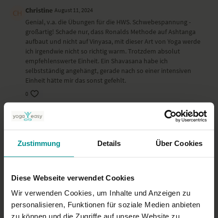
Christine
August 11, 2024
Genial, v.a. die Übungen für die HWS. Schwebespannung -
großartig! Schade nur, dass Ronalds Methode auf Ashtanga
aufbaut und nicht auf Vinyasa, mit dieser Art von Yoga werde
ich irgendwie nicht so richtig warm. Trotzdem absolut
empfehlenswerte Einheit. Ein Shavasana habe ich
selbstständig angehängt, gerade nach so einer intensiven
Einheit hätte mir das sonst gefehlt.
0
Jürgen S.
Juni 30, 2024
Perfekt
Zustimmung
Details
Über Cookies
0
Frauke K.
Juni 27, 2024
Diese Webseite verwendet Cookies
Eine sehr gute und lösende Praxis. Aber man muss sich
durcharbeiten: Das isolierte Schulterkreisen in der
Wir verwenden Cookies, um Inhalte und Anzeigen zu
Hundehaltung bedarf längerer Übung ;-). Auch die
personalisieren, Funktionen für soziale Medien anbieten
Atmenkreisvorstellung ist zunächst sehr schwierig. Die Idee
zu können und die Zugriffe auf unsere Website zu