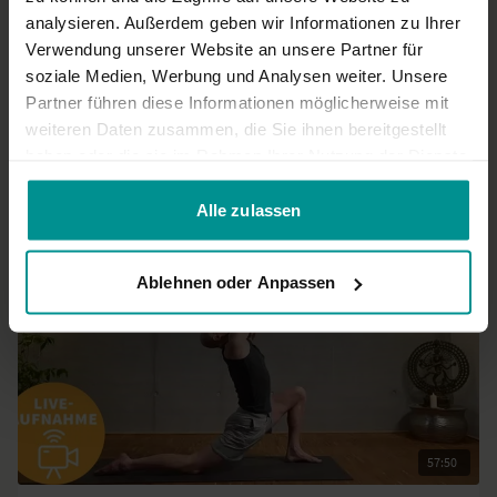
der Acht hilft.
analysieren. Außerdem geben wir Informationen zu Ihrer
0
Verwendung unserer Website an unsere Partner für
soziale Medien, Werbung und Analysen weiter. Unsere
Mehr laden
Partner führen diese Informationen möglicherweise mit
weiteren Daten zusammen, die Sie ihnen bereitgestellt
haben oder die sie im Rahmen Ihrer Nutzung der Dienste
gesammelt haben.
Ähnliche Videos
Alle zulassen
Ablehnen oder Anpassen
57:50