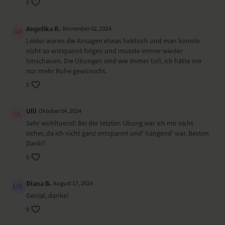
ist es möglich, dass die Video- oder Tonqualität nicht der gewohnten
0
YogaEasy-Qualität entspricht.
Angelika R.
November 02, 2024
Leider waren die Ansagen etwas hektisch und man konnte
nicht so entspannt folgen und musste immer wieder
hinschauen. Die Übungen sind wie immer toll, ich hätte mir
nur mehr Ruhe gewünscht.
0
Ulli
Oktober 04, 2024
Sehr wohltuend! Bei der letzten Übung war ich mir nicht
sicher, da ich nicht ganz entspannt und' hängend' war. Besten
Dank!!
0
Diana B.
August 17, 2024
Genial, danke!
0