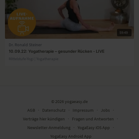
59:49
Dr. Ronald Steiner
10.09.22: Yogatherapie – gesunder Rücken - LIVE
Mittelstufe-Yogi | Yogatherapie
© 2026 yogaeasy.de
AGB
∙
Datenschutz
∙
Impressum
∙
Jobs
∙
Verträge hier kündigen
∙
Fragen und Antworten
∙
Newsletter-Anmeldung
∙
YogaEasy iOS App
∙
YogaEasy Android App