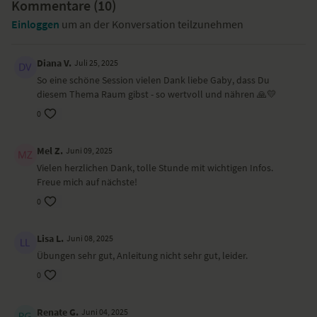
Kommentare (
10
)
Lege dir gerne zwei Blöcke bereit.
Einloggen
um an der Konversation teilzunehmen
Yoga-Übungen (Asanas)
Sitali Pranayama
Diana V.
Juli 25, 2025
Seitendehnung im Sitz
So eine schöne Session vielen Dank liebe Gaby, dass Du
Vierfüßlerstand, dynamisch
diesem Thema Raum gibst - so wertvoll und nähren 🙏💛
Katze-Kuh – Marjariasana-Bidalasana
0
Bretthaltung – Chaturanga Dandasana
herabschauender Hund – Adho Mukha Svanasana
stehende Vorbeuge – Uttanasana
Mel Z.
Juni 09, 2025
Stuhl mit Twist – Utkatasana
Vielen herzlichen Dank, tolle Stunde mit wichtigen Infos.
Seitendehnung im Stand
Freue mich auf nächste!
Krieger I – Virabhadrasana I
Feuerreinigung – Agni Sara
0
gedrehter Ausfallschritt – Parivrtta Anjaneyasana
schmelzendes Herz – Anahatasana
Lisa L.
Juni 08, 2025
Sphinx –Salamba Bhujangasana
Übungen sehr gut, Anleitung nicht sehr gut, leider.
Päckchenhaltung – Apanasana
Schulterbrücke – Setu Bandha Sarvangasana
0
halber Schulterstand – Viparita Karani
Scheibenwischer
Renate G.
Juni 04, 2025
liegender Twist – Makarasana