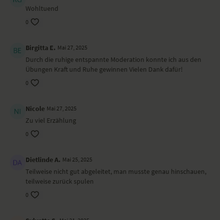
Shavasana
Wohltuend
0
Wirkung und Vorteile der Yoga-Übungs-Sequenz
Du stabilisierst deinen Körper und regulierst dein Nervensystem, um
Birgitta E.
Mai 27, 2025
mit Gelassenheit durch die Phase des Wandels zu gelangen.
Durch die ruhige entspannte Moderation konnte ich aus den
Übungen Kraft und Ruhe gewinnen Vielen Dank dafür!
Ort und Ausstattung
0
Dieses Video ist eine Aufzeichnung einer unserer Live-Klassen, daher
ist es möglich, dass die Video- oder Tonqualität nicht der gewohnten
Nicole
Mai 27, 2025
YogaEasy-Qualität entspricht.
Zu viel Erzählung
0
Dietlinde A.
Mai 25, 2025
Teilweise nicht gut abgeleitet, man musste genau hinschauen,
teilweise zurück spulen
0