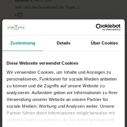
Sylvette S.
Mai 21, 2025
Sehr viele Worte während der Praxis ;-)
0
Conny
Mai 18, 2025
sehr wohltuend, Danke!
Zustimmung
Details
Über Cookies
0
Kathrin
Mai 16, 2025
Diese Webseite verwendet Cookies
sehr entspannend 🌸
Wir verwenden Cookies, um Inhalte und Anzeigen zu
0
personalisieren, Funktionen für soziale Medien anbieten
zu können und die Zugriffe auf unsere Website zu
analysieren. Außerdem geben wir Informationen zu Ihrer
Ähnliche Videos
Verwendung unserer Website an unsere Partner für
soziale Medien, Werbung und Analysen weiter. Unsere
Partner führen diese Informationen möglicherweise mit
weiteren Daten zusammen, die Sie ihnen bereitgestellt
haben oder die sie im Rahmen Ihrer Nutzung der Dienste