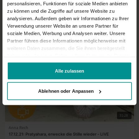
personalisieren, Funktionen für soziale Medien anbieten
01:00:37
zu können und die Zugriffe auf unsere Website zu
analysieren. Außerdem geben wir Informationen zu Ihrer
Anna Rech
Verwendung unserer Website an unsere Partner für
20.06.22: Durch Achtsamkeit im Hier und Jetzt - LIVE
soziale Medien, Werbung und Analysen weiter. Unsere
Fortgeschrittene | Anusara Yoga
Partner führen diese Informationen möglicherweise mit
weiteren Daten zusammen, die Sie ihnen bereitgestellt
haben oder die sie im Rahmen Ihrer Nutzung der Dienste
gesammelt haben.
Alle zulassen
Ablehnen oder Anpassen
31:28
Anna Rech
17.12.21: Pratyahara, erwecke die Stille wieder - LIVE