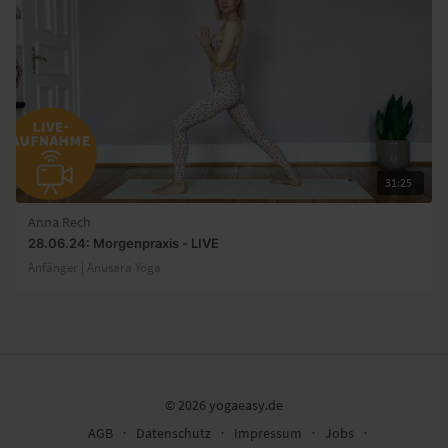
31:25
Anna Rech
28.06.24: Morgenpraxis - LIVE
Anfänger | Anusara Yoga
© 2026 yogaeasy.de
AGB
∙
Datenschutz
∙
Impressum
∙
Jobs
∙