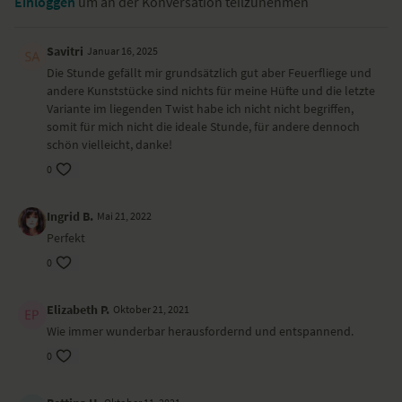
Einloggen
um an der Konversation teilzunehmen
Anfangsmeditation
Drehsitz – Ardha Matsyendrasana
Savitri
Januar 16, 2025
Atemübung – Pranayama Agni Sara Dhauti
Die Stunde gefällt mir grundsätzlich gut aber Feuerfliege und
tiefer Ausfallschritt mit pulsierender Bewegung – Anjaneyasana
andere Kunststücke sind nichts für meine Hüfte und die letzte
tiefer Ausfallschritt mit Drehung – Parivritta Anjaneyasana
Variante im liegenden Twist habe ich nicht nicht begriffen,
Stuhl – Utkatasana
somit für mich nicht die ideale Stunde, für andere dennoch
Grätsche mit Vorbeuge – Prasarita Padottanasana
schön vielleicht, danke!
seitliche Planke – Vasisthasana
0
Rockstar – Camatkarasana
Feuerfliege – Tittibhasana
sitzende Vorbeuge – Paschimottanasana
Ingrid B.
Mai 21, 2022
liegender Twist – Makarasana
Perfekt
Shavasana
0
Als Hilfsmittel benötigst du eventuell zwei Blöcke oder zwei dicke
Bücher.
Elizabeth P.
Oktober 21, 2021
Wie immer wunderbar herausfordernd und entspannend.
Dieses Video ist eine Aufzeichnung einer unserer Live-Klassen, daher
ist es möglich, dass die Video- oder Tonqualität nicht der gewohnten
0
YogaEasy-Qualität entspricht.