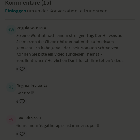
Besondere Hilfsmittel
Kommentare (
15
)
Einloggen
um an der Konversation teilzunehmen
Solltest du Faszienköpfchen haben, lege diese gern bereit.
Yoga-Übungen (Asanas)
Regula W.
März 01
Mantra Chanting
So eine Wohltat nach einem strengen Tag. Der Hinweis auf
Faszienköpfchen
Schmerzen der Sitzbeinhöcker hat mich aufmerksam
Mobilisierung der Halswirbelsäule, Brustwirbelsäule sowie der
gemacht. Ich habe genau dort seit Monaten Schmerzen.
Arme
Können Sie bitte ein Video zur dieser Thematik
federnde Bewegungen für Elastizität
veröffentlichen? Herzlichen Dank für all Ihre tollen Videos.
helikale Spannungsübungen
0
Liegestütze Variante
Seitstütz Variante
herabschauender Hund – Adho Mukha Svanasana
Regina
Februar 27
Sonnengruß B Variante – Surya Namaskar B
Ganz toll!
gegrätsche Vorbeuge
Königskobra
0
schlafende Sphinx
Abschlussmantra
Eva
Februar 21
Gerne mehr Yogatherapie - ist immer super !!
Wirkung und Vorteile der Yoga-Übungs-Sequenz
0
Du kräftigst und dehnst die Muskulatur um den Bereich deiner