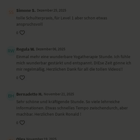
Schultern und der Halswirbelsäule.
Simone S.
Dezember 25, 2025
Ort und Ausstattung
tolle Schulterpraxis, für Level 1 aber schon etwas
anspruchsvoll
Dieses Video ist eine Aufzeichnung einer unserer Live-Klassen, daher
0
ist es möglich, dass die Video- oder Tonqualität nicht der gewohnten
YogaEasy-Qualität entspricht.
Regula W.
Dezember 06, 2025
Einmal mehr eine wunderbare Yogatherapie Stunde. Ich fühle
mich wunderbar gestärkt und entspannt. DIEse Zeit gönne ich
mir regelmäßig. Herzlichen Dank für all die tollen Videos!!
0
Bernadette H.
November 21, 2025
Sehr schöne und kräftigende Stunde. So viele lehrreiche
Informationen. Etwas schnelles Tempo zwischendurch, aber
machbar. Herzlichen Dank Ronald !
0
Olga
November 19, 2025