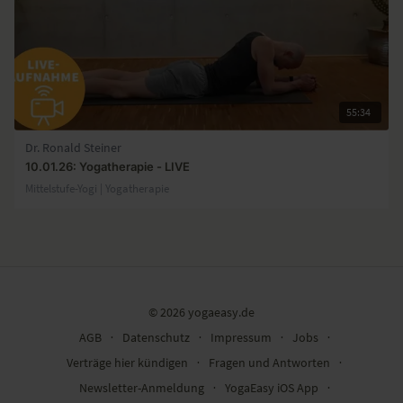
55:34
Dr. Ronald Steiner
10.01.26: Yogatherapie - LIVE
Mittelstufe-Yogi | Yogatherapie
© 2026 yogaeasy.de
AGB
∙
Datenschutz
∙
Impressum
∙
Jobs
∙
Verträge hier kündigen
∙
Fragen und Antworten
∙
Newsletter-Anmeldung
∙
YogaEasy iOS App
∙