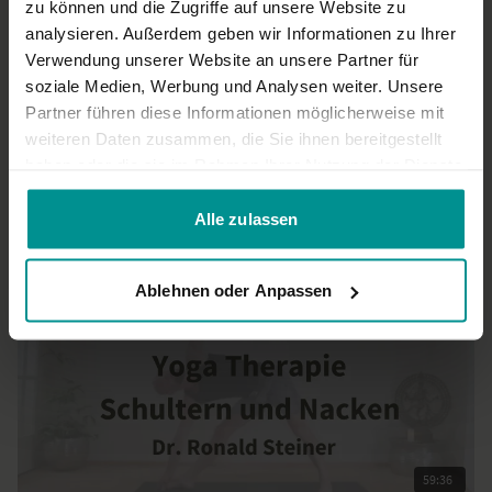
jedenfalls für die informativen Inputs, ich mag auch die Art
zu können und die Zugriffe auf unsere Website zu
von Dr. Steiner sehr gerne.
analysieren. Außerdem geben wir Informationen zu Ihrer
0
Verwendung unserer Website an unsere Partner für
soziale Medien, Werbung und Analysen weiter. Unsere
Partner führen diese Informationen möglicherweise mit
Mehr laden
weiteren Daten zusammen, die Sie ihnen bereitgestellt
haben oder die sie im Rahmen Ihrer Nutzung der Dienste
gesammelt haben.
Ähnliche Videos
Alle zulassen
Ablehnen oder Anpassen
59:36