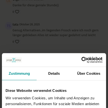
Danke für diese geniale Stunde))
0
tata
Oktober 28, 2025
Genug Alternativen..im liegenden Frosch wäre ich noch gern
länger geblieben Alles ist wieder super gedehnt und leicht
0
Dennis
Oktober 22, 2025
Danke für die Praxis.
0
Zustimmung
Details
Über Cookies
Savitri
Oktober 16, 2025
Ich find die kleinen sanften Gesänge am Anfang und am Ende
wunderbar, auch das eröffnende und schliessende Om
Diese Webseite verwendet Cookies
schätze ich sehr, ich mach die Stunden leider zu wenig oft,
Wir verwenden Cookies, um Inhalte und Anzeigen zu
darum bin ich oftmals trotz der Ansagen verwirrt und kann
personalisieren, Funktionen für soziale Medien anbieten
die Übungen wahrscheinlich nicht ganz richtig machen. Danke