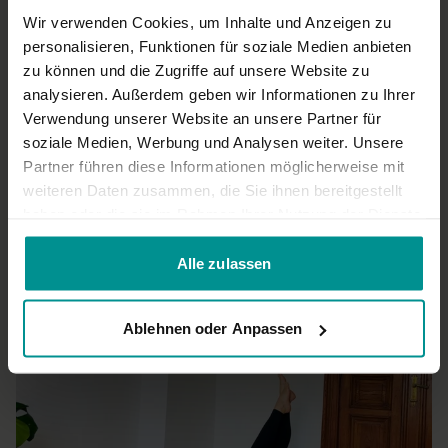
Mina W.
November 28, 2022
Wir verwenden Cookies, um Inhalte und Anzeigen zu
Danke von Herzen für diese wohltuende Praxis <3
personalisieren, Funktionen für soziale Medien anbieten
0
zu können und die Zugriffe auf unsere Website zu
analysieren. Außerdem geben wir Informationen zu Ihrer
Ama S.
September 20, 2022
Verwendung unserer Website an unsere Partner für
ein Punkt weniger als sonst, weil die Tonqualität stockt
soziale Medien, Werbung und Analysen weiter. Unsere
wegen Zoom, das gibt sich aber mit der Zeit
Partner führen diese Informationen möglicherweise mit
0
weiteren Daten zusammen, die Sie ihnen bereitgestellt
haben oder die sie im Rahmen Ihrer Nutzung der Dienste
Mehr laden
gesammelt haben.
Alle zulassen
Ähnliche Videos
Ablehnen oder Anpassen