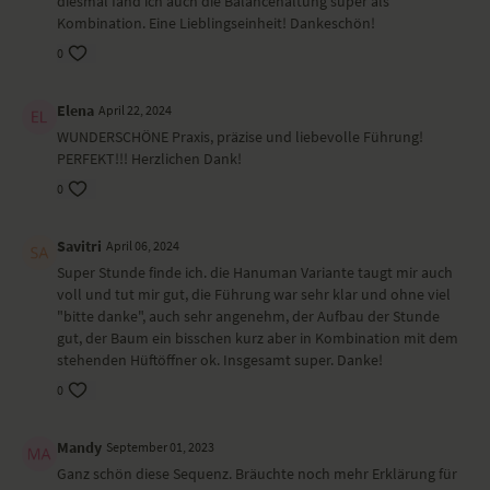
diesmal fand ich auch die Balancehaltung super als
Kombination. Eine Lieblingseinheit! Dankeschön!
0
Elena
April 22, 2024
WUNDERSCHÖNE Praxis, präzise und liebevolle Führung!
PERFEKT!!! Herzlichen Dank!
0
Savitri
April 06, 2024
Super Stunde finde ich. die Hanuman Variante taugt mir auch
voll und tut mir gut, die Führung war sehr klar und ohne viel
"bitte danke", auch sehr angenehm, der Aufbau der Stunde
gut, der Baum ein bisschen kurz aber in Kombination mit dem
stehenden Hüftöffner ok. Insgesamt super. Danke!
0
Mandy
September 01, 2023
Ganz schön diese Sequenz. Bräuchte noch mehr Erklärung für