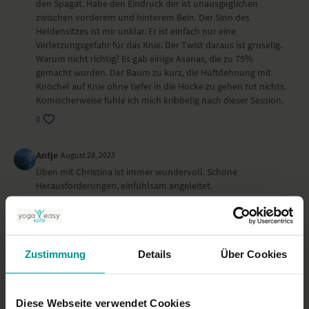
den Spagat. Habe den Eindruck der ist unausgeglichen
zwischen vorderem und hinterem Bein. Der Sinn des
Heldensitzes ist mir unklar. Er ist einfach nur eine
Verletzungsgefahr für das Knie. Der Twist daraus ist gruselig.
Warum nicht richtig? Es gab einige Asanas, die zu 75%
gemacht wurden. Der Baum zu kurz, die Hüftdehnung mit
Knöchel auf Knie ohne tiefer in die Hocke zu gehen tut nichts.
Komischerweise fühle ich mich kribbelig nach dieser Session.
0
Antje
August 28, 2023
Üben mit Christina ist immer wundervoll. Schöne
Herausforderungen, einfühlsam angeleitet.
0
Martina F.
August 16, 2023
Zustimmung
Details
Über Cookies
Ganz wunderbar
0
Diese Webseite verwendet Cookies