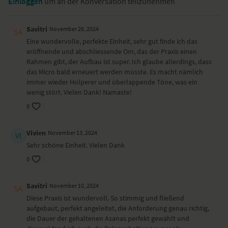
Einloggen
um an der Konversation teilzunehmen
Runners Stretch – Ardha Hanumanasana
hoher Ausfallschritt – Alanasana
Kobra – Bhujangasana
Savitri
November 26, 2024
stehender Hüftöffner
Eine wundervolle, perfekte Einheit, sehr gut finde ich das
Baum – Vrksasana
eröffnende und abschliessende Om, das der Praxis einen
Grätsche mit Vorbeuge – Prasarita Padottanasana
Rahmen gibt, der Aufbau ist super. Ich glaube allerdings, dass
Spagat – Hanumanasana
das Micro bald erneuert werden müsste. Es macht nämlich
Drehsitz – Ardha Matsyendrasana
immer wieder Holperer und überlappende Töne, was ein
Sitzende Vorbeuge – Paschimottanasana
wenig stört. Vielen Dank! Namaste!
liegender Twist – Makarasana
0
Du benötigst zwei Blöcke oder zwei dicke Bücher.
Vivien
November 13, 2024
Dieses Video ist eine Aufzeichnung einer unserer Live-Klassen, daher
Sehr schöne Einheit. Vielen Dank
ist es möglich, dass die Video- oder Tonqualität nicht der gewohnten
0
YogaEasy-Qualität entspricht.
Savitri
November 10, 2024
Diese Praxis ist wundervoll. So stimmig und fließend
aufgebaut, perfekt angeleitet, die Anforderung genau richtig,
die Dauer der gehaltenen Asanas perfekt gewählt und