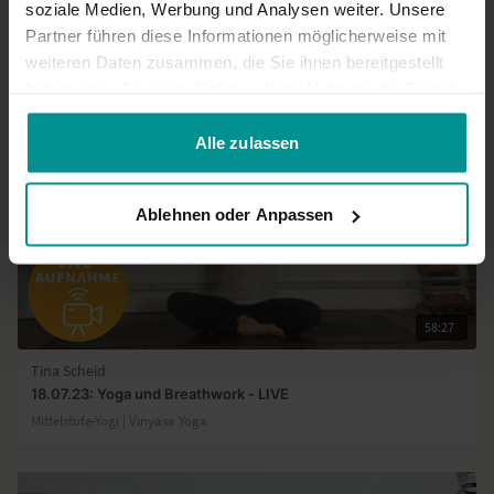
soziale Medien, Werbung und Analysen weiter. Unsere
Partner führen diese Informationen möglicherweise mit
Ähnliche Videos
weiteren Daten zusammen, die Sie ihnen bereitgestellt
haben oder die sie im Rahmen Ihrer Nutzung der Dienste
gesammelt haben.
Alle zulassen
Ablehnen oder Anpassen
58:27
Tina Scheid
18.07.23: Yoga und Breathwork - LIVE
Mittelstufe-Yogi | Vinyasa Yoga