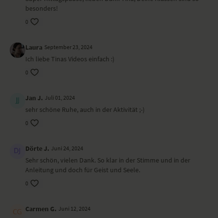
Dieses Video ist eine Aufzeichnung einer unserer Live-Klassen, daher
besonders!
ist es möglich, dass die Video- oder Tonqualität nicht der gewohnten
0
YogaEasy-Qualität entspricht.
Laura
September 23, 2024
Ich liebe Tinas Videos einfach :)
0
Jan J.
Juli 01, 2024
sehr schöne Ruhe, auch in der Aktivität ;-)
0
Dörte J.
Juni 24, 2024
Sehr schön, vielen Dank. So klar in der Stimme und in der
Anleitung und doch für Geist und Seele.
0
Carmen G.
Juni 12, 2024