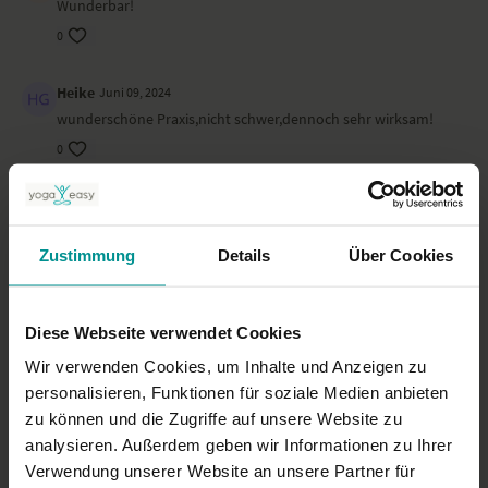
Wunderbar!
0
Heike
Juni 09, 2024
wunderschöne Praxis,nicht schwer,dennoch sehr wirksam!
0
Heidi H.
Juni 09, 2024
für mich war das heute der perfekte einstieg nach einer woche
grippebedingter pause (wie habe ich yoga vermisst!!!). die
Zustimmung
Details
Über Cookies
reinigenden atemübungen am anfang haben so gut getan,
vor allem bei offenem fenster und die bauchübungen und
flankendrehungen waren eine wohltat für meinen
Diese Webseite verwendet Cookies
verspannten körper, der so lange herumgelegen ist, fühle
mich sofort besser - danke!
Wir verwenden Cookies, um Inhalte und Anzeigen zu
personalisieren, Funktionen für soziale Medien anbieten
0
zu können und die Zugriffe auf unsere Website zu
analysieren. Außerdem geben wir Informationen zu Ihrer
Mehr laden
Verwendung unserer Website an unsere Partner für