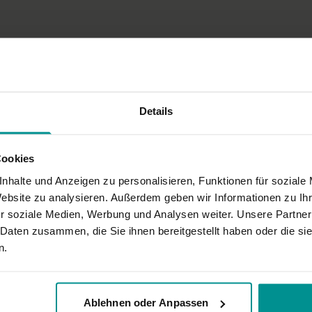
der Arme - aber toll geführt, da hält man dann schon durch
Details
Cookies
ungen haben mich sehr angesprochen!
nhalte und Anzeigen zu personalisieren, Funktionen für soziale
Website zu analysieren. Außerdem geben wir Informationen zu I
r soziale Medien, Werbung und Analysen weiter. Unsere Partner
 Daten zusammen, die Sie ihnen bereitgestellt haben oder die s
ut getan. Vielen herzlichen Dank
n.
Ablehnen oder Anpassen