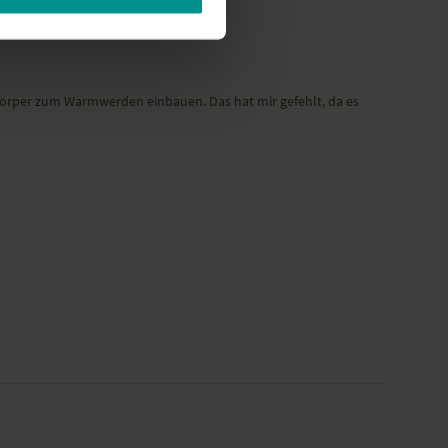
rkörper zum Warmwerden einbauen. Das hat mir gefehlt, da es