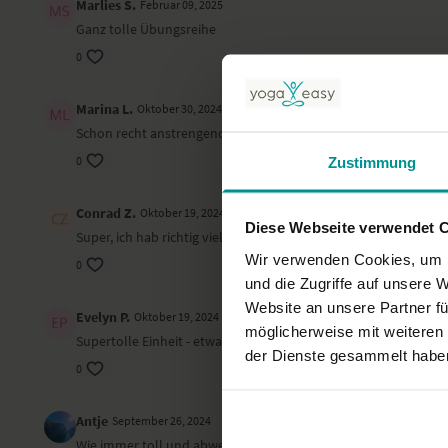
Marlies S.
Februar 09, 2025
Ganz tolle Übungsreihe
0
Marina L.
Oktober 30, 2024
Schon recht anstrengend, vor allem die haltenden Positionen 
0
Zustimmung
Conrad Z.
Oktober 19, 2024
Diese Webseite verwendet 
Super, ich hab richtig viele neue Impulse bekommen. Die Üb
Wir verwenden Cookies, um I
0
und die Zugriffe auf unsere 
Website an unsere Partner fü
Evelyn P.
Oktober 19, 2024
möglicherweise mit weiteren
Supertolle Einheit - etwas anstrengend für Level 1 - hat aber g
der Dienste gesammelt habe
0
Antje
September 26, 2024
Wie immer toll und abwechslungsreich (anders).