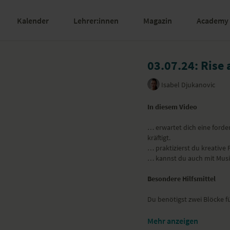
Kalender
Lehrer:innen
Magazin
Academy
03.07.24: Rise 
Isabel Djukanovic
In diesem Video
… erwartet dich eine forde
kräftigt.
… praktizierst du kreative
… kannst du auch mit Musik
Besondere Hilfsmittel
Du benötigst zwei Blöcke fü
Yoga-Übungen (Asanas)
Mehr anzeigen