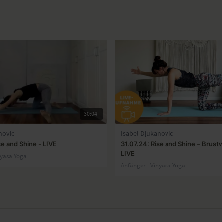
30:04
novic
Isabel Djukanovic
se and Shine - LIVE
31.07.24: Rise and Shine – Brustw
LIVE
nyasa Yoga
Anfänger | Vinyasa Yoga