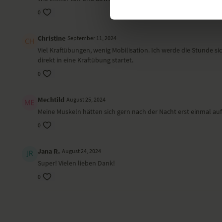
0
Christine
September 11, 2024
Viel Kraftübungen, wenig Mobilisation. Ich werde die Stunde 
direkt in eine Kraftübung startet.
0
Mechtild
August 25, 2024
Meine Muskeln hätten sich gern nach der Nacht erst einmal a
0
Jana R.
August 24, 2024
Super! Vielen lieben Dank!
0