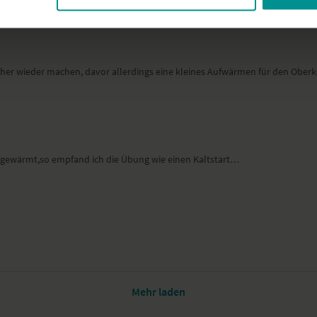
sicher wieder machen, davor allerdings eine kleines Aufwärmen für den Obe
ufgewärmt,so empfand ich die Übung wie einen Kaltstart…
Mehr laden