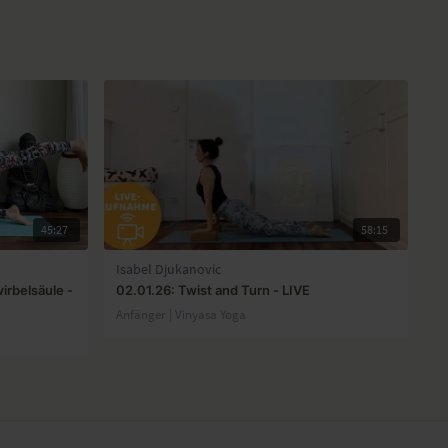
45:27
58:15
Isabel Djukanovic
irbelsäule -
02.01.26: Twist and Turn - LIVE
Anfänger | Vinyasa Yoga