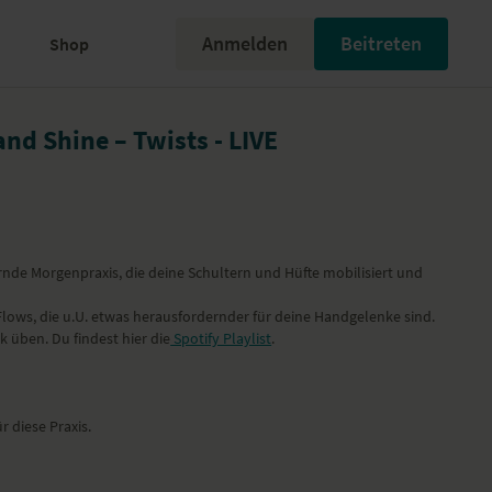
Anmelden
Beitreten
Shop
and Shine – Twists - LIVE
rnde Morgenpraxis, die deine Schultern und Hüfte mobilisiert und
 Flows, die u.U. etwas herausfordernder für deine Handgelenke sind.
 üben. Du findest hier die
Spotify Playlist
.
r diese Praxis.