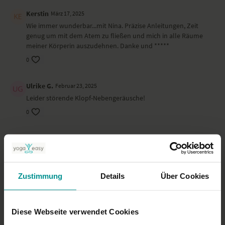
Kerstin
März 17, 2025
Wie immer wunderbar...mit Nina. Präzise Anleitungen, Zeit
genug um mit dem Atem zu fließen und mich in alle Räume
meiner Körperin auszudehnen. Danke und *****
0
Ulrike G.
Februar 23, 2025
Leider störende Klopf-Nebengeräusche!
0
Kati
Januar 15, 2025
Mega wie immer
0
Zustimmung
Details
Über Cookies
Icke
September 06, 2024
Klare und schöne Praxis ohne Schnörkel. Etwas störend: Die
Diese Webseite verwendet Cookies
Klopfgeräusche im Hintergrund.