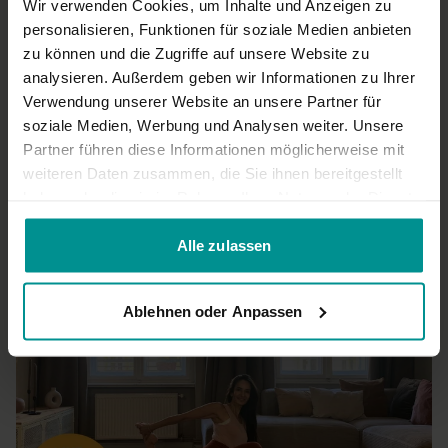
0
Wir verwenden Cookies, um Inhalte und Anzeigen zu
personalisieren, Funktionen für soziale Medien anbieten
zu können und die Zugriffe auf unsere Website zu
Antje
August 26, 2024
analysieren. Außerdem geben wir Informationen zu Ihrer
Auch im Sommer 2024 eine wunderbare Praxis. Ein toller
Flow.
Verwendung unserer Website an unsere Partner für
soziale Medien, Werbung und Analysen weiter. Unsere
0
Partner führen diese Informationen möglicherweise mit
weiteren Daten zusammen, die Sie ihnen bereitgestellt
Mehr laden
haben oder die sie im Rahmen Ihrer Nutzung der Dienste
gesammelt haben.
Alle zulassen
Ähnliche Videos
Ablehnen oder Anpassen