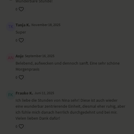
Wunderbare Stunde!
stehende Vorbeuge – Uttanasana
0
friedvoller Krieger – Viparita Virabhadrasana
seitlicher Winkel – Parsvakonasana
tiefe Hocke – Malasana
Tanja K.
November 18, 2025
Boot – Navasana
Super
Schulterbrücke – Setu Bandha Sarvangasana
Nadelöhr – Sucirandhrasana
0
liegender Twist – Makarasana
Shavasana
Anje
September 16, 2025
Wirkung und Vorteile der Yoga-Übungs-Sequenz
Belebend, aufwecken und dennoch sanft. Eine sehr schöne
Morgenpraxis
Du startest klar und wach in den Tag.
0
Ort und Ausstattung
Frauke K.
Juni 11, 2025
Dieses Video ist eine Aufzeichnung einer unserer Live-Klassen, daher
Ich liebe die Stunden von Nina sehr! Diese ist auch wieder
ist es möglich, dass die Video- oder Tonqualität nicht der gewohnten
eine wunderbar zentrierende Einheit, diesmal eher ruhig, aber
YogaEasy-Qualität entspricht.
ich fühle mich danach herrlich durchgedehnt und bei mir.
Vielen lieben Dank dafür!
0