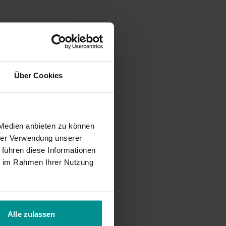
ichnung einer unserer Live-Klassen, daher ist es möglich, dass die
cht der gewohnten YogaEasy-Qualität entspricht.
Über Cookies
m Buch von Daniel Odier es stammt?).
 Medien anbieten zu können
hrer Verwendung unserer
 führen diese Informationen
ie im Rahmen Ihrer Nutzung
Alle zulassen