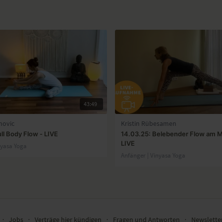
43:49
novic
Kristin Rübesamen
ll Body Flow - LIVE
14.03.25: Belebender Flow am 
LIVE
nyasa Yoga
Anfänger | Vinyasa Yoga
∙
Jobs
∙
Verträge hier kündigen
∙
Fragen und Antworten
∙
Newslett