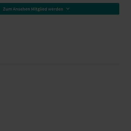
Zum Ansehen Mitglied werden
hati
m Stehen
bschauenden Hund
anga Dandasana
t Armkreisen – Alanasana
angasana
orbeuge – Prasarita Padottanasana
 Padottanasana
iefe Hocke – Skandasana
aschimottanasana
 Yoga-Übungs-Sequenz
nd fokussiert n den Tag.