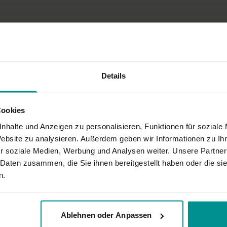
Dieses Video ist eine Aufze
Video- oder Tonqualität ni
Details
Cookies
pirierenden Zitat zum Abschluss (wäre es möglich zu ergänzen, aus welche
nhalte und Anzeigen zu personalisieren, Funktionen für soziale
Website zu analysieren. Außerdem geben wir Informationen zu I
r soziale Medien, Werbung und Analysen weiter. Unsere Partner
 Daten zusammen, die Sie ihnen bereitgestellt haben oder die s
n.
Ablehnen oder Anpassen