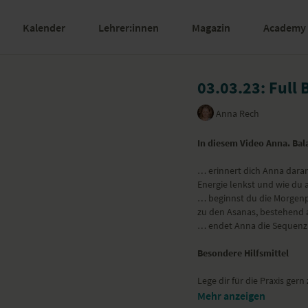
Kalender
Lehrer:innen
Magazin
Academy
03.03.23: Full 
Anna Rech
In diesem Video Anna. Bal
… erinnert dich Anna daran
Energie lenkst und wie du a
… beginnst du die Morgenp
zu den Asanas, bestehend 
… endet Anna die Sequenz 
Besondere Hilfsmittel
Lege dir für die Praxis gern
Mehr anzeigen