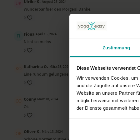
Ulrike K.
August 26, 2024
Wunderbar fuer den Morgen! Danke.
0
Fiona
April 15, 2024
Nicht so meins
Zustimmung
0
Katharina O.
März 28, 2024
Diese Webseite verwendet 
Eine rundum gelungene, schöne Yogapraxis mit einem sehr ins
Wir verwenden Cookies, um I
0
und die Zugriffe auf unsere 
Website an unsere Partner fü
Conny
März 18, 2024
möglicherweise mit weiteren
Ok
der Dienste gesammelt habe
0
Oliver K.
März 13, 2024
Schöne Morgenroutine, danke.