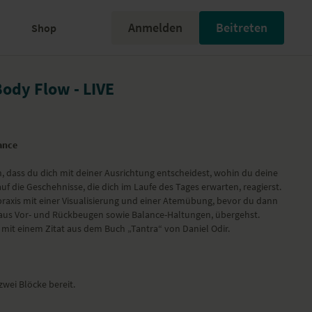
Anmelden
Beitreten
Shop
Body Flow - LIVE
ance
, dass du dich mit deiner Ausrichtung entscheidest, wohin du deine
uf die Geschehnisse, die dich im Laufe des Tages erwarten, reagierst.
raxis mit einer Visualisierung und einer Atemübung, bevor du dann
aus Vor- und Rückbeugen sowie Balance-Haltungen, übergehst.
mit einem Zitat aus dem Buch „Tantra“ von Daniel Odir.
 zwei Blöcke bereit.