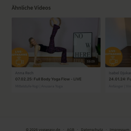
Ähnliche Videos
59:09
Anna Rech
Isabel Djuka
07.02.25: Full Body Yoga Flow - LIVE
24.01.24: Fu
Mittelstufe-Yogi | Anusara Yoga
Anfänger | Vi
© 2026 yogaeasy.de
∙
AGB
∙
Datenschutz
∙
Impressum