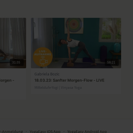
31:35
58:21
Gabriela Bozic
Morgen -
18.03.23: Sanfter Morgen-Flow - LIVE
Mittelstufe-Yogi | Vinyasa Yoga
er-Anmeldung
∙
YogaEasy iOS App
∙
YogaEasy Android App