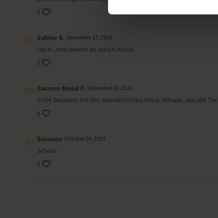
0
Sabine S.
Dezember 17, 2023
Hach...mal wieder so schön Anna!
0
Carmen Noval F.
Dezember 02, 2023
Tolle Sequenz mit der wundervollen Anna. Schade, das die Te
0
Susanne
Oktober 24, 2023
Schön!
0