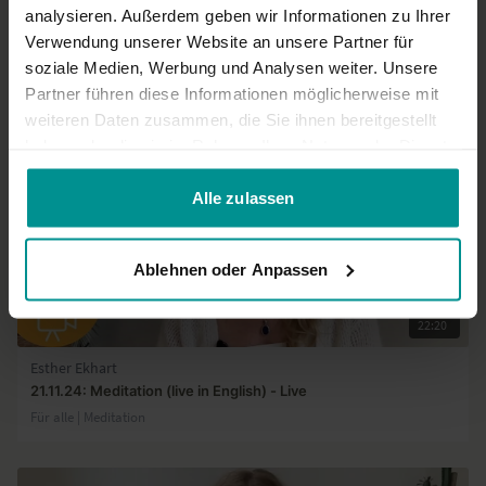
analysieren. Außerdem geben wir Informationen zu Ihrer
22.06.23: Meditation – Feeling (live in english)
Verwendung unserer Website an unsere Partner für
Für alle | Meditation
soziale Medien, Werbung und Analysen weiter. Unsere
Partner führen diese Informationen möglicherweise mit
weiteren Daten zusammen, die Sie ihnen bereitgestellt
haben oder die sie im Rahmen Ihrer Nutzung der Dienste
gesammelt haben.
Alle zulassen
Ablehnen oder Anpassen
22:20
Esther Ekhart
21.11.24: Meditation (live in English) - Live
Für alle | Meditation