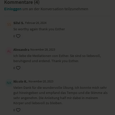
when remembering a more difficult situation. You can hold and put a
Kommentare (
4
)
wider gaze on that feelings with compassion.
Einloggen
um an der Konversation teilzunehmen
Effect and benefits of the yoga exercise sequence
Silvi S.
Februar 26, 2024
Sit and open to the feelings that are present. Invite them to come
So worthy again thank you Esther
forward with kind attention.
0
Location and outfit
Alexandra
November 28, 2023
This video is a recording of one of our live classes, so the video or
Ich liebe die Mediationen von Esther. Sie sind so liebevoll,
audio quality may not correspond to the YogaEasy standard you are
beruhigend und erdend. Thank you Esther.
used to.
0
In diesem Video ...
Nicole K.
November 20, 2023
Vielen Dank für die wundervolle Übung. Ich konnte mich sehr
... bringst du dein achtsames Gewahrsein zu deinen Gefühlen und
gut hineingeben und empfand das Tempo und die Stimme als
erlaubst ihnen, zu sein. Vielleicht stellst du fest, dass manchmal gar
sehr angenehm. Die Anleitung half mir dabei in meinem
nicht so viel passiert und dann kannst du das beobachten.
Körper und liebevoll zu bleiben.
... bist du eingeladen, neugierig zu werden und dich dafür zu
interessieren, was in dir vorgeht. In der Stille. Erweitere deine
0
Fähigkeit, für alle Gefühle präsent zu sein.