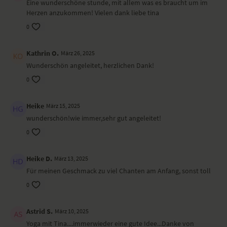
Variante Krieger II – Virabhadrasana II
Eine wunderschöne stunde, mit allem was es braucht um im
seitlicher Winkel – Parsvakonasana
Herzen anzukommen! Vielen dank liebe tina
friedvoller Krieger – Viparita Virabhadrasana
0
dynamische Göttin – Utkata Konasana
Stuhl – Utkatasana
Figur 4/ einbeiniger Stuhl – Eka Pada Utkatasana
Kathrin O.
März 26, 2025
tiefe Hocke – Malasana
Wunderschön angeleitet, herzlichen Dank!
Tisch – Purvottanasana
0
Happy Baby – Ananda Balasana
Nadelöhr – Sucirandhrasana
liegender Twist – Makarasana
Heike
März 15, 2025
Beach Bike
wunderschön!wie immer,sehr gut angeleitet!
Schmetterling – Badha Konasana
0
Shavasana
Wirkung und Vorteile der Yoga-Übungs-Sequenz
Heike D.
März 13, 2025
Für meinen Geschmack zu viel Chanten am Anfang, sonst toll
Du erweiterst den Raum rund um dein Herz und verbindest dich mit
der dir innewohnenden Glücksehligkeit.
0
Ort und Ausstattung
Astrid S.
März 10, 2025
Yoga mit Tina....immerwieder eine gute Idee...Danke von
Dieses Video ist eine Aufzeichnung einer unserer Live-Klassen, daher