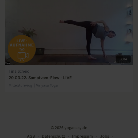
57:04
Tina Scheid
29.03.22: Samatvam-Flow - LIVE
Mittelstufe-Yogi | Vinyasa Yoga
© 2026 yogaeasy.de
AGB
∙
Datenschutz
∙
Impressum
∙
Jobs
∙