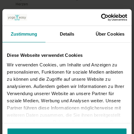
Herzen
ist es möglich, dass die Video- oder Tonqualität nicht der gewohnten
YogaEasy-Qualität entspricht.
0
Elke S.
März 09, 2025
Zustimmung
Details
Über Cookies
Liebe Tina Deine Stunden sind sehr sehr schön. Ich möchte
gerne wissen, welche mantren du ansagst. Gibt es dazu
Literatur, oder kannst du sie aufschreiben/mir zusenden?
Diese Webseite verwendet Cookies
0
Wir verwenden Cookies, um Inhalte und Anzeigen zu
personalisieren, Funktionen für soziale Medien anbieten
Ähnliche Videos
zu können und die Zugriffe auf unsere Website zu
analysieren. Außerdem geben wir Informationen zu Ihrer
Verwendung unserer Website an unsere Partner für
soziale Medien, Werbung und Analysen weiter. Unsere
Partner führen diese Informationen möglicherweise mit
weiteren Daten zusammen, die Sie ihnen bereitgestellt
haben oder die sie im Rahmen Ihrer Nutzung der Dienste
gesammelt haben.