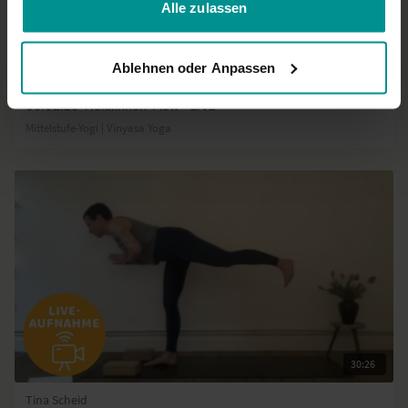
Alle zulassen
01:02:07
Ablehnen oder Anpassen
Tina Scheid
06.02.25: Held:innen-Flow - LIVE
Mittelstufe-Yogi | Vinyasa Yoga
30:26
Tina Scheid