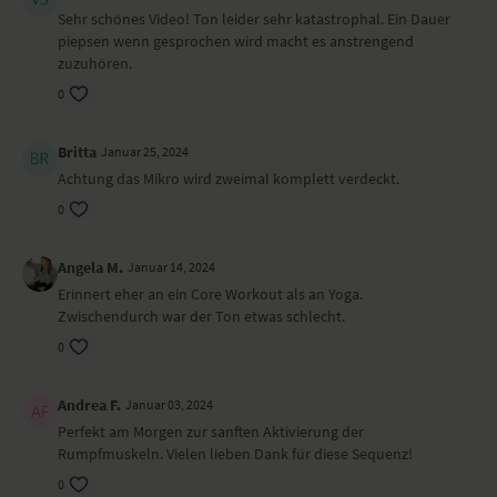
Für diese Praxis brauchst du einen Block oder ein Kissen.
Sehr schönes Video! Ton leider sehr katastrophal. Ein Dauer
Dieses Video ist eine Aufzeichnung einer unserer Live-Klassen, daher
piepsen wenn gesprochen wird macht es anstrengend
ist es möglich, dass die Video- oder Tonqualität nicht der gewohnten
zuzuhören.
YogaEasy-Qualität entspricht.
0
Britta
Januar 25, 2024
Achtung das Mikro wird zweimal komplett verdeckt.
0
Angela M.
Januar 14, 2024
Erinnert eher an ein Core Workout als an Yoga.
Zwischendurch war der Ton etwas schlecht.
0
Andrea F.
Januar 03, 2024
Perfekt am Morgen zur sanften Aktivierung der
Rumpfmuskeln. Vielen lieben Dank für diese Sequenz!
0