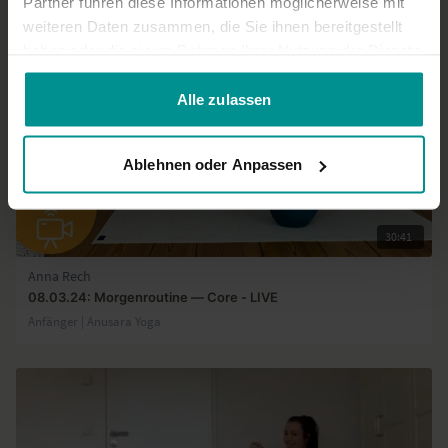
Partner führen diese Informationen möglicherweise mit
weiteren Daten zusammen, die Sie ihnen bereitgestellt
haben oder die sie im Rahmen Ihrer Nutzung der Dienste
gesammelt haben.
Alle zulassen
Ablehnen oder Anpassen
30:41
Anna Rech
08.03.24: Morgenroutine — Core - LIVE
Anfänger | Anusara Yoga