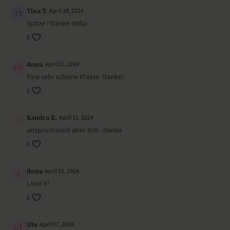
Du kräftigst deinen gesamten Körper und öffnest dein Herz für mehr
Tina T.
April 28, 2024
Freude und Leichtigkeit in deinem Leben.
Spitze ! Danke dafür
Ort und Ausstattung
0
Dieses Video ist eine Aufzeichnung einer unserer Live-Klassen, daher
ist es möglich, dass die Video- oder Tonqualität nicht der gewohnten
Anna
April 21, 2024
YogaEasy-Qualität entspricht.
Eine sehr schöne Klasse. Danke!
0
Sandra S.
April 11, 2024
anspruchsvoll aber toll - danke
0
Ilona
April 10, 2024
Love it!
0
Ute
April 07, 2024