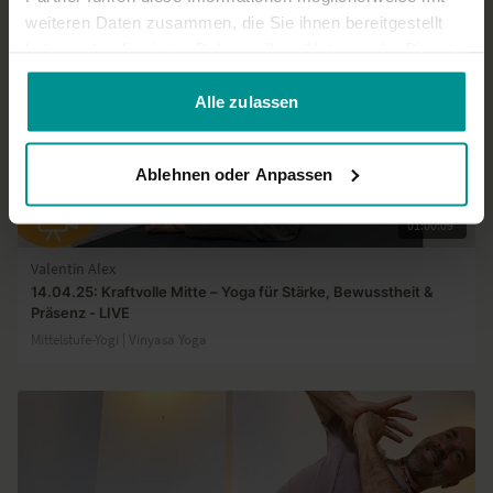
weiteren Daten zusammen, die Sie ihnen bereitgestellt
haben oder die sie im Rahmen Ihrer Nutzung der Dienste
gesammelt haben.
Alle zulassen
Ablehnen oder Anpassen
01:00:09
Valentin Alex
14.04.25: Kraftvolle Mitte – Yoga für Stärke, Bewusstheit &
Präsenz - LIVE
Mittelstufe-Yogi | Vinyasa Yoga