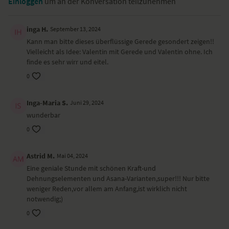
Einloggen
um an der Konversation teilzunehmen
gedrehte Kindhaltung – Parivrtta Balasana
Vierfüßlerstand – Bidalasana
Tiger – Vyaghrasana
inga H.
September 13, 2024
herabschauender Hund – Adho Mukha Svanasana
Kann man bitte dieses überflüssige Gerede gesondert zeigen!!
halber Sonnengruß – Ardha Surya Namaskar
Vielleicht als Idee: Valentin mit Gerede und Valentin ohne. Ich
dreibeiniger Hund – Eka Pada Adho Mukha Svanasana
finde es sehr wirr und eitel.
Wild Thing/ Rockstar – Camatkarasana
0
tiefer Ausfallschritt – Anjaneyasana
Wilder Affe – Vakra Hanumanasana
dynamische Pyramide – Parsvottanasana
Inga-Maria S.
Juni 29, 2024
Dreieck – Trikonasana
wunderbar
stehende gegrätschte Vorbeuge – Prasarita Padottanasana
Kopfstand – Sirsasana
0
dynamischer hoher Ausfallschritt – Alanasana
seitliche tiefe Hocke – Skandasana
Astrid M.
Mai 04, 2024
Tisch – Purvottanasana
Eine geniale Stunde mit schönen Kraft-und
Scheibenwischer
Dehnungselementen und Asana-Varianten,super!!! Nur bitte
Taube – Eka Pada Rajakapotasana
weniger Reden,vor allem am Anfang,ist wirklich nicht
Shavasana
notwendig;)
Wirkung und Vorteile der Yoga-Übungs-Sequenz
0