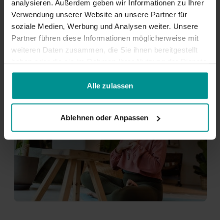
Alles was du brauchst
analysieren. Außerdem geben wir Informationen zu Ihrer
Verwendung unserer Website an unsere Partner für
• Programme für deine Ziele
soziale Medien, Werbung und Analysen weiter. Unsere
• Yogavideos für dein Level
Partner führen diese Informationen möglicherweise mit
• Yoga für deinen Alltag
weiteren Daten zusammen, die Sie ihnen bereitgestellt
haben oder die sie im Rahmen Ihrer Nutzung der Dienste
gesammelt haben.
Alle zulassen
Ablehnen oder Anpassen