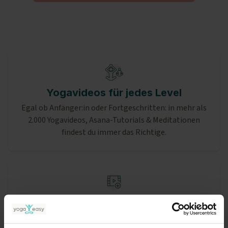
Yogavideos für jedes Level
Egal ob Anfänger:in oder Fortgeschritten: in mehr als
2.000 Yogavideos, Asana-Tutorials & Meditationen
findest du immer das Richtige.
Neue Videos und Liveklassen
Jede Woche gibt es neue Videos und Online-