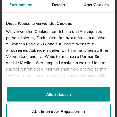
Liveklassen. So kannst du allein oder mit der
Zustimmung
Details
Über Cookies
Community üben.
Diese Webseite verwendet Cookies
Wir verwenden Cookies, um Inhalte und Anzeigen zu
personalisieren, Funktionen für soziale Medien anbieten
Die beliebtesten Yogastile
zu können und die Zugriffe auf unsere Website zu
analysieren. Außerdem geben wir Informationen zu Ihrer
Von Anusara bis Yin Yoga: Wähle aus mehr als zehn
Verwendung unserer Website an unsere Partner für
Yogastilen das Passende für dich.
soziale Medien, Werbung und Analysen weiter. Unsere
Partner führen diese Informationen möglicherweise mit
weiteren Daten zusammen, die Sie ihnen bereitgestellt
haben oder die sie im Rahmen Ihrer Nutzung der Dienste
gesammelt haben.
Alle zulassen
Alles was du brauchst
• Programme für deine Ziele
Ablehnen oder Anpassen
• Yogavideos für dein Level