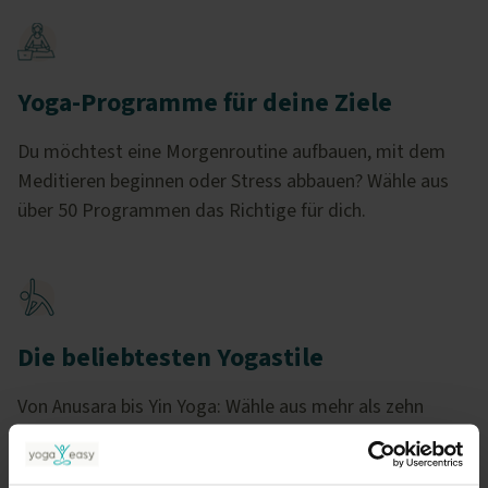
Yoga-Programme für deine Ziele
Du möchtest eine Morgenroutine aufbauen, mit dem
Meditieren beginnen oder Stress abbauen? Wähle aus
über 50 Programmen das Richtige für dich.
Die beliebtesten Yogastile
Von Anusara bis Yin Yoga: Wähle aus mehr als zehn
Yogastilen das Passende für dich.