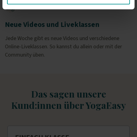
Neue Videos und Liveklassen
Jede Woche gibt es neue Videos und verschiedene
Online-Liveklassen. So kannst du allein oder mit der
Community üben.
Das sagen unsere
Kund:innen über YogaEasy