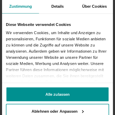
Zustimmung
Details
Über Cookies
Einfach kündbar
Diese Webseite verwendet Cookies
Wir verwenden Cookies, um Inhalte und Anzeigen zu
Du kannst jederzeit bis zum vorletzten Tag deines
personalisieren, Funktionen für soziale Medien anbieten
aktuell laufenden Yoga-Passes kündigen.
zu können und die Zugriffe auf unsere Website zu
analysieren. Außerdem geben wir Informationen zu Ihrer
Verwendung unserer Website an unsere Partner für
soziale Medien, Werbung und Analysen weiter. Unsere
Partner führen diese Informationen möglicherweise mit
Bleib flexibel mit der App
weiteren Daten zusammen, die Sie ihnen bereitgestellt
haben oder die sie im Rahmen Ihrer Nutzung der Dienste
Ob zu Hause oder unterwegs – dein Yoga ist immer
gesammelt haben.
dabei – und dank der praktischen Downloadfunktion
Alle zulassen
kannst du auch Videos üben, wenn du offline bist.
Ablehnen oder Anpassen