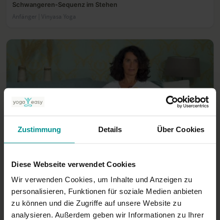
Schwangeren-Sequenz im Stehen
Anfänger | Vinyasa Yoga
Zustimmung
Details
Über Cookies
07:44
Diese Webseite verwendet Cookies
Tipps zum Stillen
Für alle | Verschiedene
Wir verwenden Cookies, um Inhalte und Anzeigen zu
personalisieren, Funktionen für soziale Medien anbieten
zu können und die Zugriffe auf unsere Website zu
analysieren. Außerdem geben wir Informationen zu Ihrer