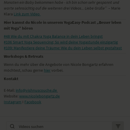
Monaten ein Baby bekommen habe - ich bin schon sehr gespannt und
warte sehnsüchtig auf die weiteren drei Videos... Liebe Grüße”
– Marie
Klara
Link zum Video
Hier kannst du Nicole in unserem YogaEasy-Podcast „Besser leben
mit Yoga” hören
#48 Wie du mit Chakra Yoga Balance in dein Leben bringst
#106 Smart Yoga Sequencing: So wird deine Yogastunde einzigartig
#109: Manifestiere deine Träume: Wie du dein Leben selbst gestaltest
Workshops & Retreats
Wenn du mehr über die Angebote von Nicole Bongartz erfahren
möchtest, schau gerne
hier
vorbei.
Kontakt
E-Mail:
info@vishnuscouche.de
Website:
www.nicolebongartz.de
Instagram
I
Facebook