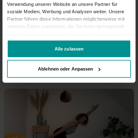
Verwendung unserer Website an unsere Partner für
soziale Medien, Werbung und Analysen weiter. Unsere
Partner führen diese Informationen möglicherweise mit
weiteren Daten zusammen, die Sie ihnen bereitgestellt
haben oder die sie im Rahmen Ihrer Nutzung der Dienste
gesammelt haben.
Alle zulassen
48:50
Nicole Bongartz
11.08.25: Core Collective – Stärke aus der Mitte - LIVE
Ablehnen oder Anpassen
Mittelstufe-Yogi | Vinyasa Yoga