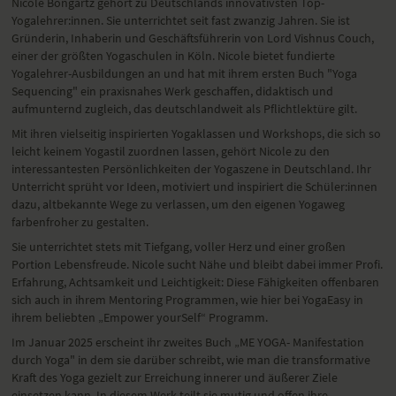
Nicole Bongartz gehört zu Deutschlands innovativsten Top-
Yogalehrer:innen. Sie unterrichtet seit fast zwanzig Jahren. Sie ist
Gründerin, Inhaberin und Geschäftsführerin von Lord Vishnus Couch,
einer der größten Yogaschulen in Köln. Nicole bietet fundierte
Yogalehrer-Ausbildungen an und hat mit ihrem ersten Buch "Yoga
Sequencing" ein praxisnahes Werk geschaffen, didaktisch und
aufmunternd zugleich, das deutschlandweit als Pflichtlektüre gilt.
Mit ihren vielseitig inspirierten Yogaklassen und Workshops, die sich so
leicht keinem Yogastil zuordnen lassen, gehört Nicole zu den
interessantesten Persönlichkeiten der Yogaszene in Deutschland. Ihr
Unterricht sprüht vor Ideen, motiviert und inspiriert die Schüler:innen
dazu, altbekannte Wege zu verlassen, um den eigenen Yogaweg
farbenfroher zu gestalten.
Sie unterrichtet stets mit Tiefgang, voller Herz und einer großen
Portion Lebensfreude. Nicole sucht Nähe und bleibt dabei immer Profi.
Erfahrung, Achtsamkeit und Leichtigkeit: Diese Fähigkeiten offenbaren
sich auch in ihrem Mentoring Programmen, wie hier bei YogaEasy in
ihrem beliebten „Empower yourSelf“ Programm.
Im Januar 2025 erscheint ihr zweites Buch „ME YOGA- Manifestation
durch Yoga" in dem sie darüber schreibt, wie man die transformative
Kraft des Yoga gezielt zur Erreichung innerer und äußerer Ziele
einsetzen kann. In diesem Werk teilt sie mutig und offen ihre