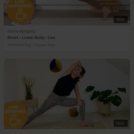
36:15
Nicole Bongartz
Reset – Lower Body - Live
Mittelstufe-Yogi | Vinyasa Yoga
56:41