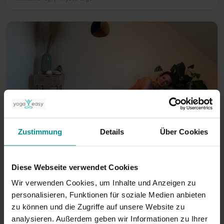
50:50
Zustimmung
Details
Über Cookies
Nicole Bongartz
21.08.25: Happy Hips – Erdung, Weite, Flow - LIVE
Diese Webseite verwendet Cookies
Anfänger | Vinyasa Yoga
Wir verwenden Cookies, um Inhalte und Anzeigen zu
personalisieren, Funktionen für soziale Medien anbieten
zu können und die Zugriffe auf unsere Website zu
analysieren. Außerdem geben wir Informationen zu Ihrer