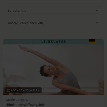
LIVE
•
27. AUG., 4:30 PM
Nicole Bongartz
45min - Herzöffnung 360°