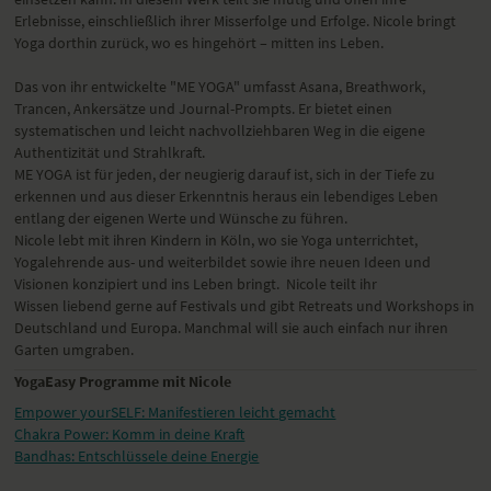
Erlebnisse, einschließlich ihrer Misserfolge und Erfolge. Nicole bringt
Yoga dorthin zurück, wo es hingehört – mitten ins Leben.
Das von ihr entwickelte "ME YOGA" umfasst Asana, Breathwork,
Trancen, Ankersätze und Journal-Prompts. Er bietet einen
systematischen und leicht nachvollziehbaren Weg in die eigene
Authentizität und Strahlkraft.
ME YOGA ist für jeden, der neugierig darauf ist, sich in der Tiefe zu
erkennen und aus dieser Erkenntnis heraus ein lebendiges Leben
entlang der eigenen Werte und Wünsche zu führen.
Nicole lebt mit ihren Kindern in Köln, wo sie Yoga unterrichtet,
Yogalehrende aus- und weiterbildet sowie ihre neuen Ideen und
Visionen konzipiert und ins Leben bringt. Nicole teilt ihr
Wissen liebend gerne auf Festivals und gibt Retreats und Workshops in
Deutschland und Europa. Manchmal will sie auch einfach nur ihren
Garten umgraben.
YogaEasy Programme mit Nicole
Empower yourSELF: Manifestieren leicht gemacht
Chakra Power: Komm in deine Kraft
Bandhas: Entschlüssele deine Energie