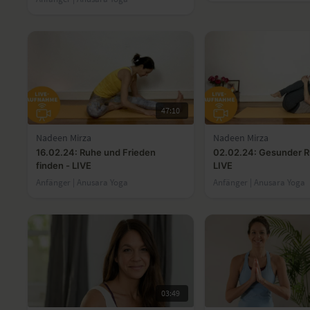
47:10
Nadeen Mirza
Nadeen Mirza
16.02.24: Ruhe und Frieden
02.02.24: Gesunder R
finden - LIVE
LIVE
Anfänger | Anusara Yoga
Anfänger | Anusara Yoga
03:49