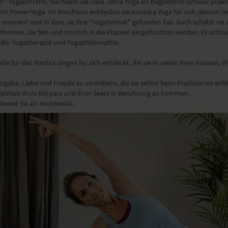
™ Yogalehrerin. Nachdem sie viele Jahre Yoga als begeisterte Schüler praktiz
 im Power-Yoga. Im Anschluss entdeckte sie Anusara Yoga für sich, dessen l
r resoniert und in dem sie ihre "Yogaheimat" gefunden hat. Auch schätzt sie
hemen, die fein und sinnlich in die Klassen eingeflochten werden. Es schlos
h der Yogatherapie und Yogaphilosophie.
iebe für das Mantra-Singen für sich entdeckt, die sie in vielen ihrer Klassen
ngabe, Liebe und Freude zu vermitteln, die sie selbst beim Praktizieren erfä
 Weisheit ihres Körpers und ihrer Seele in Berührung zu kommen.
itet sie als Architektin.