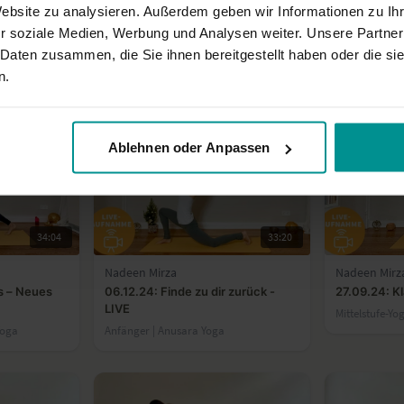
Website zu analysieren. Außerdem geben wir Informationen zu I
r soziale Medien, Werbung und Analysen weiter. Unsere Partner
Nadeen Mirza
Nadeen Mirz
 den
Yoga am Arbeitsplatz: Ausgleich
04.04.25: Y
 Daten zusammen, die Sie ihnen bereitgestellt haben oder die s
für Körper und Geist
Haltung im 
n.
Rücken - LI
Für alle | Hatha Yoga
Anfänger | Vi
Ablehnen oder Anpassen
34:04
33:20
Nadeen Mirza
Nadeen Mirz
s – Neues
06.12.24: Finde zu dir zurück -
27.09.24: Kl
LIVE
Mittelstufe-Yo
Yoga
Anfänger | Anusara Yoga