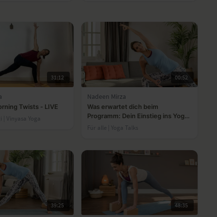
31:12
00:52
a
Nadeen Mirza
rning Twists - LIVE
Was erwartet dich beim
Programm: Dein Einstieg ins Yoga
gi | Vinyasa Yoga
mit Nadeen Mirza?
Für alle | Yoga Talks
39:25
48:35