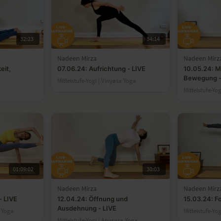
32:23
34:14
Nadeen Mirza
Nadeen Mirz
eit,
07.06.24: Aufrichtung - LIVE
10.05.24: Me
Bewegung -
Mittelstufe-Yogi | Vinyasa Yoga
Mittelstufe-Yo
01:09:02
30:03
Nadeen Mirza
Nadeen Mirz
- LIVE
12.04.24: Öffnung und
15.03.24: Fo
Ausdehnung - LIVE
a Yoga
Mittelstufe-Yo
Mittelstufe-Yogi | Anusara Yoga