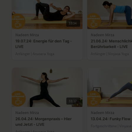
33:34
Nadeen Mirza
Nadeen Mirza
19.07.24: Energie für den Tag -
21.06.24: Menschlichk
LIVE
Berührbarkeit - LIVE
Anfänger | Anusara Yoga
Anfänger | Vinyasa Yoga
33:37
Nadeen Mirza
Nadeen Mirza
26.04.24: Morgenpraxis – Hier
13.04.24: Funky Flow 
und Jetzt - LIVE
Fortgeschrittene | Vinyas
Anfänger | Anusara Yoga