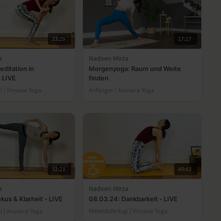
33:29
17:17
a
Nadeen Mirza
ditation in
Morgenyoga: Raum und Weite
 LIVE
finden
gi | Vinyasa Yoga
Anfänger | Anusara Yoga
32:23
49:43
a
Nadeen Mirza
kus & Klarheit - LIVE
08.03.24: Dankbarkeit - LIVE
gi | Anusara Yoga
Mittelstufe-Yogi | Vinyasa Yoga