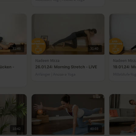
31:49
31:40
Nadeen Mirza
Nadeen Mirz
ücken -
26.01.24: Morning Stretch - LIVE
19.01.24: Mo
Anfänger | Anusara Yoga
Mittelstufe-Yo
10:42
40:03