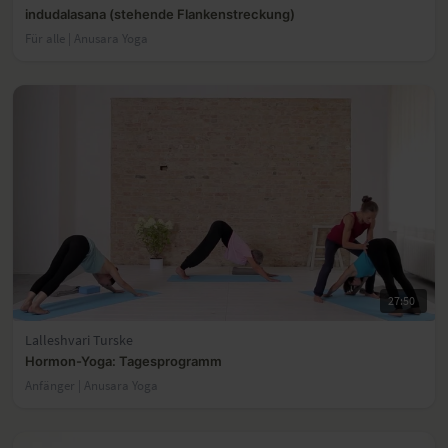
indudalasana (stehende Flankenstreckung)
Für alle | Anusara Yoga
27:50
Lalleshvari Turske
Hormon-Yoga: Tagesprogramm
Anfänger | Anusara Yoga