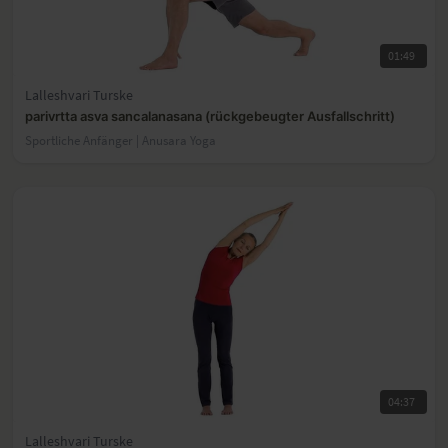
01:49
Lalleshvari Turske
parivrtta asva sancalanasana (rückgebeugter Ausfallschritt)
Sportliche Anfänger | Anusara Yoga
04:37
Lalleshvari Turske