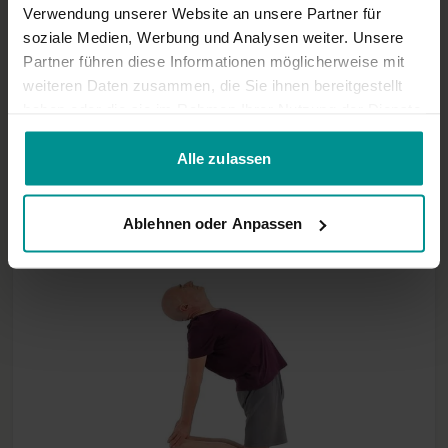
Verwendung unserer Website an unsere Partner für
soziale Medien, Werbung und Analysen weiter. Unsere
Partner führen diese Informationen möglicherweise mit
weiteren Daten zusammen, die Sie ihnen bereitgestellt
haben oder die sie im Rahmen Ihrer Nutzung der Dienste
03:17
gesammelt haben.
Lalleshvari Turske
Alle zulassen
upavistha konasana (vorgebeugter sitzender Winkel)
Mittelstufe-Yogi | Anusara Yoga
Ablehnen oder Anpassen