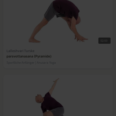
02:53
Lalleshvari Turske
parsvottanasana (Pyramide)
Sportliche Anfänger | Anusara Yoga