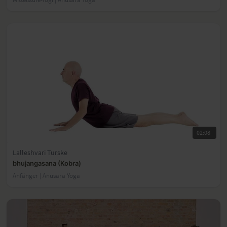
02:08
Lalleshvari Turske
bhujangasana (Kobra)
Anfänger | Anusara Yoga