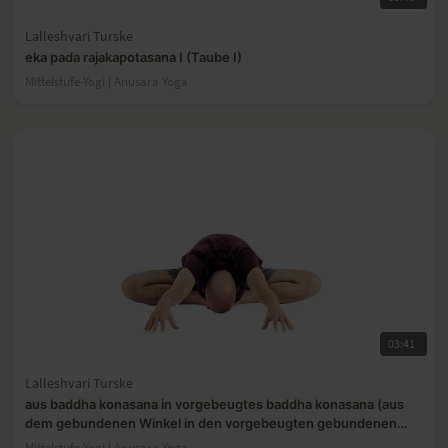
Lalleshvari Turske
eka pada rajakapotasana I (Taube I)
Mittelstufe-Yogi | Anusara Yoga
03:41
Lalleshvari Turske
aus baddha konasana in vorgebeugtes baddha konasana (aus
dem gebundenen Winkel in den vorgebeugten gebundenen
Winkel)
Mittelstufe-Yogi | Anusara Yoga