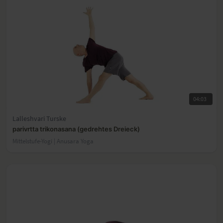
04:03
Lalleshvari Turske
parivrtta trikonasana (gedrehtes Dreieck)
Mittelstufe-Yogi | Anusara Yoga