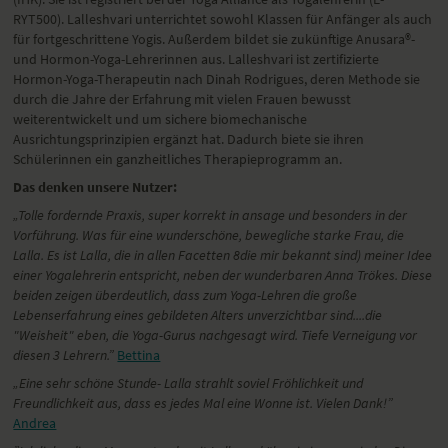
RYT500). Lalleshvari unterrichtet sowohl Klassen für Anfänger als auch
für fortgeschrittene Yogis. Außerdem bildet sie zukünftige Anusara®-
und Hormon-Yoga-Lehrerinnen aus. Lalleshvari ist zertifizierte
Hormon-Yoga-Therapeutin nach Dinah Rodrigues, deren Methode sie
durch die Jahre der Erfahrung mit vielen Frauen bewusst
weiterentwickelt und um sichere biomechanische
Ausrichtungsprinzipien ergänzt hat. Dadurch biete sie ihren
Schülerinnen ein ganzheitliches Therapieprogramm an.
Das denken unsere Nutzer:
„
Tolle fordernde Praxis, super korrekt in ansage und besonders in der
Vorführung. Was für eine wunderschöne, bewegliche starke Frau, die
Lalla. Es ist Lalla, die in allen Facetten 8die mir bekannt sind) meiner Idee
einer Yogalehrerin entspricht, neben der wunderbaren Anna Trökes. Diese
beiden zeigen überdeutlich, dass zum Yoga-Lehren die große
Lebenserfahrung eines gebildeten Alters unverzichtbar sind....die
"Weisheit" eben, die Yoga-Gurus nachgesagt wird. Tiefe Verneigung vor
diesen 3 Lehrern.”
Bettina
„
Eine sehr schöne Stunde- Lalla strahlt soviel Fröhlichkeit und
Freundlichkeit aus, dass es jedes Mal eine Wonne ist. Vielen Dank!”
Andrea