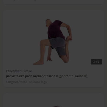
03:51
Lalleshvari Turske
parivrtta eka pada rajakapotasana II (gedrehte Taube II)
Fortgeschrittene | Anusara Yoga