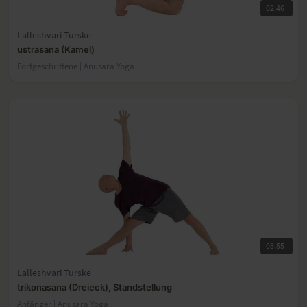
02:46
Lalleshvari Turske
ustrasana (Kamel)
Fortgeschrittene | Anusara Yoga
03:55
Lalleshvari Turske
trikonasana (Dreieck), Standstellung
Anfänger | Anusara Yoga