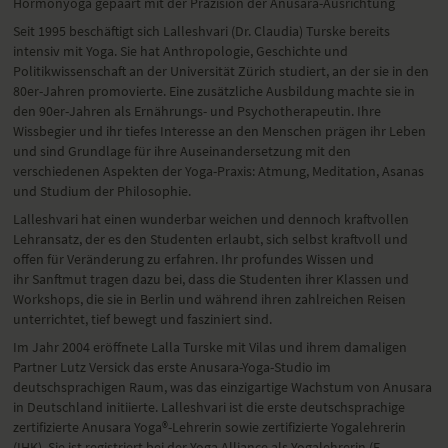
Hormonyoga gepaart mit
der Präzision der Anusara-Ausrichtung
Seit 1995 beschäftigt sich Lalleshvari (Dr. Claudia) Turske bereits
intensiv mit Yoga. Sie hat Anthropologie, Geschichte und
Politikwissenschaft an der Universität Zürich studiert, an der sie in den
80er-Jahren promovierte. Eine zusätzliche Ausbildung machte sie in
den 90er-Jahren als Ernährungs- und Psychotherapeutin. Ihre
Wissbegier und ihr tiefes Interesse an den Menschen prägen ihr Leben
und sind Grundlage für ihre Auseinandersetzung mit den
verschiedenen Aspekten der Yoga-Praxis: Atmung, Meditation, Asanas
und Studium der Philosophie.
Lalleshvari hat einen wunderbar weichen und dennoch kraftvollen
Lehransatz, der es den Studenten erlaubt, sich selbst kraftvoll und
offen für Veränderung zu erfahren. Ihr profundes Wissen und
ihr Sanftmut tragen dazu bei, dass die Studenten ihrer Klassen und
Workshops, die sie in Berlin und während ihren zahlreichen Reisen
unterrichtet, tief bewegt und fasziniert sind.
Im Jahr 2004 eröffnete Lalla Turske mit Vilas und ihrem damaligen
Partner Lutz Versick das erste Anusara-Yoga-Studio im
deutschsprachigen Raum, was das einzigartige Wachstum von Anusara
in Deutschland initiierte. Lalleshvari ist die erste deutschsprachige
zertifizierte Anusara Yoga®-Lehrerin sowie zertifizierte Yogalehrerin
(IHK). Sie ist registriert bei der Yoga Alliance als Yogalehrerin (E-