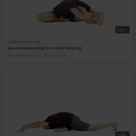
03:23
Lalleshvari Turske
janu sirsasana (Kopf zum Knie Stellung)
Sportliche Anfänger | Anusara Yoga
03:46