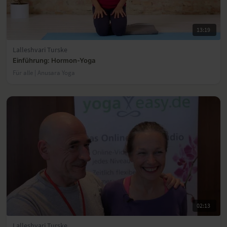
13:19
Lalleshvari Turske
Einführung: Hormon-Yoga
Für alle | Anusara Yoga
02:13
Lalleshvari Turske