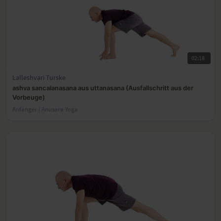
02:18
Lalleshvari Turske
ashva sancalanasana aus uttanasana (Ausfallschritt aus der
Vorbeuge)
Anfänger | Anusara Yoga