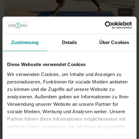
50:19
Cornelia Köster
Der achtsame Geruchssinn – Yoga für die Sinne
Anfänger | Hatha Yoga
Zustimmung
Details
Über Cookies
Diese Webseite verwendet Cookies
Wir verwenden Cookies, um Inhalte und Anzeigen zu
personalisieren, Funktionen für soziale Medien anbieten
zu können und die Zugriffe auf unsere Website zu
analysieren. Außerdem geben wir Informationen zu Ihrer
Verwendung unserer Website an unsere Partner für
soziale Medien, Werbung und Analysen weiter. Unsere
Partner führen diese Informationen möglicherweise mit
59:24
weiteren Daten zusammen, die Sie ihnen bereitgestellt
Cornelia Köster
haben oder die sie im Rahmen Ihrer Nutzung der Dienste
Yoga für Anfänger:innen – Back to basics