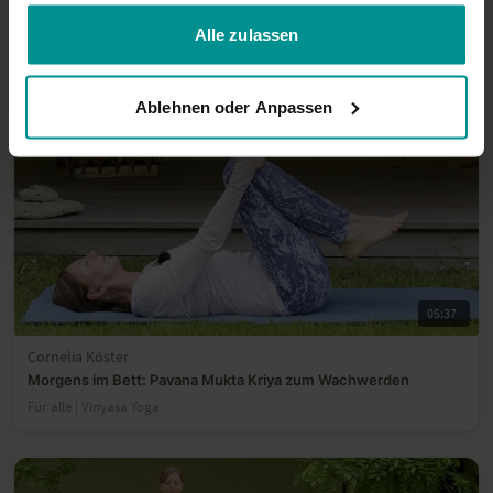
gesammelt haben.
Für alle | Hatha Yoga
Alle zulassen
Ablehnen oder Anpassen
05:37
Cornelia Köster
Morgens im Bett: Pavana Mukta Kriya zum Wachwerden
Für alle | Vinyasa Yoga