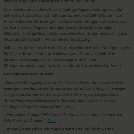
Vinyasa Yoga voller Leichtigkeit, Humor und Freude
Cornelia Köster absolvierte eine 4-jährige Yogaausbildung nach der
Lehre des Arztes Swami Dr. Gitananda, bevor sie 1997 Schülerin von
Anna Trökes wurde. Es folgten weitere Fortbildungen und Workshops
bei Boris Tatzky (Yoga der Energie), Daniel Orlansky (Kundalini-,
Meridian-, Tri Yoga Flow), Cindy Lee, Shiva Rea, Nubia Teixeira (Vinyasa
Flow) und Doris Echlin (Anatomie der Bewegung).
Seit vielen Jahren unterrichtet Cornelia in ihren Kursen Anfänger sowie
Fortgeschrittene, Kinder und Schwangere. Sie ist ausgebildet in
klassischer Massage, Ayurveda-Massage und Shiatsu
(Entspannungsmassagen). Cornelia lebt und unterrichtet in Berlin.
Das denken unsere Nutzer:
„Die schönste Yogasequenz bisher! Cornelia Köster hat eine tolle Gabe
einen genauen Aufbau der Asanas in korrekter Ausrichtung mit wenigen
ruhigen und warmen Worten zu erzielen, die eine yogisch gelassene
Atmosphäre entstehen lassen. Unterstützt durch die harmonische
Hintergrundmusik einfach perfekt.”
Sonja
„
Sehr schöne Stunde. Toller Asana-Aufbau und sehr gute Ansagen. Ich
liebe Cornelias Stunden.”
Silke
„
Immer wieder schön. Ich mag die zentrierte und doch warme