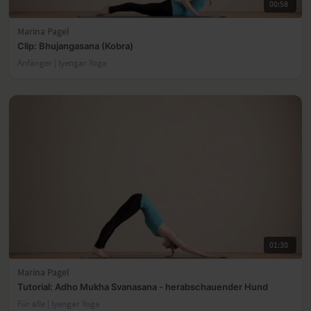
00:58
Marina Pagel
Clip: Bhujangasana (Kobra)
Anfänger | lyengar Yoga
01:30
Marina Pagel
Tutorial: Adho Mukha Svanasana - herabschauender Hund
Für alle | lyengar Yoga