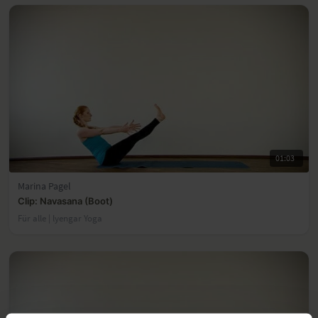
01:03
Marina Pagel
Clip: Navasana (Boot)
Für alle | lyengar Yoga