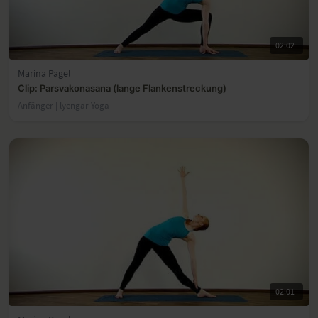
02:02
Marina Pagel
Clip: Parsvakonasana (lange Flankenstreckung)
Anfänger | lyengar Yoga
02:01