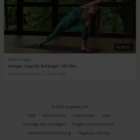
01:00:22
Marina Pagel
Iyengar Yoga für Anfänger - 60 Min.
Sportliche Anfänger | lyengar Yoga
© 2026 yogaeasy.de
AGB
∙
Datenschutz
∙
Impressum
∙
Jobs
∙
Verträge hier kündigen
∙
Fragen und Antworten
∙
Newsletter-Anmeldung
∙
YogaEasy iOS App
∙