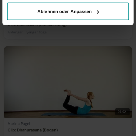
01:04
Ablehnen oder Anpassen
Marina Pagel
Clip: Dandasana (Stockhaltung)
Anfänger | lyengar Yoga
01:02
Marina Pagel
Clip: Dhanurasana (Bogen)