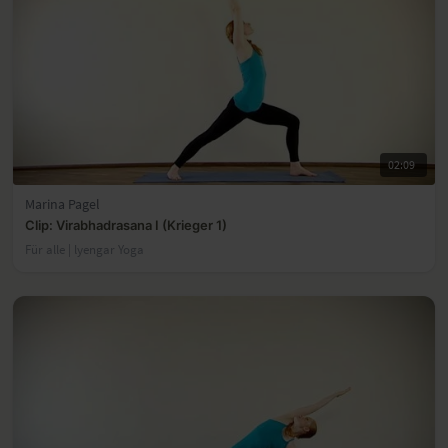
02:09
Marina Pagel
Clip: Virabhadrasana I (Krieger 1)
Für alle | lyengar Yoga