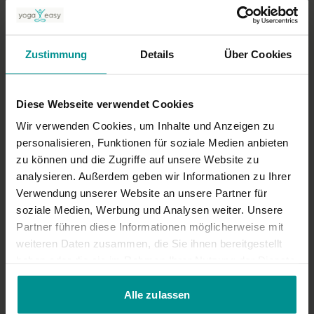
Zustimmung
Details
Über Cookies
02:29
Diese Webseite verwendet Cookies
Marina Pagel
Wir verwenden Cookies, um Inhalte und Anzeigen zu
Clip: Janu Sirsasana (Knie-Kopf-Haltung)
personalisieren, Funktionen für soziale Medien anbieten
Mittelstufe-Yogi | lyengar Yoga
zu können und die Zugriffe auf unsere Website zu
analysieren. Außerdem geben wir Informationen zu Ihrer
Verwendung unserer Website an unsere Partner für
soziale Medien, Werbung und Analysen weiter. Unsere
Partner führen diese Informationen möglicherweise mit
weiteren Daten zusammen, die Sie ihnen bereitgestellt
haben oder die sie im Rahmen Ihrer Nutzung der Dienste
gesammelt haben.
Alle zulassen