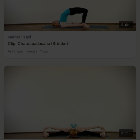
01:04
Marina Pagel
Clip: Chatuspadasana (Brücke)
Anfänger | lyengar Yoga
01:23