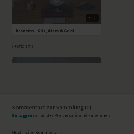
21:55
Academy - Sitz, Atem & Geist
Lektion #3
23:23
Kommentare zur Sammlung (
0
)
Academy - Stillsitzen, Prinzipien, Grundarten und „So Ham"
Einloggen
um an der Konversation teilzunehmen
Lektion #4
Noch keine Kommentare