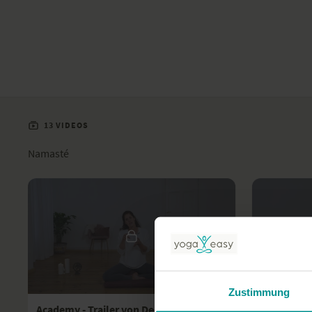
13 VIDEOS
Namasté
01:11
Zustimmung
Academy - Trailer von Deep Dive Meditation