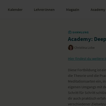
Kalender
Lehrer:innen
Magazin
Academy
SAMMLUNG
Academy: Deep 
Christina Lobe
Hier findest du weitere
Diese Fortbildung ist ei
die Theorie und die Prax
Meditationsarten ein, in
eigenen Umgangs mit de
Schritt für Schritt schlü
dir auch praktisch erfa
verschiedener Zielsetz