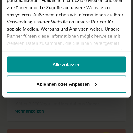
personalisieren, Funktionen für soziale Medien anbieten
verlängert sich bequem automatisch zum regulären
zu können und die Zugriffe auf unsere Website zu
Preis.
analysieren. Außerdem geben wir Informationen zu Ihrer
Verwendung unserer Website an unsere Partner für
soziale Medien, Werbung und Analysen weiter. Unsere
MITGLIEDSCHAFT
Partner führen diese Informationen möglicherweise mit
Classic - 6 Monate
weiteren Daten zusammen, die Sie ihnen bereitgestellt
haben oder die sie im Rahmen Ihrer Nutzung der Dienste
gesammelt haben.
Gesamt
€110,00 alle 6 Monate
Alle zulassen
Ablehnen oder Anpassen
Mitgliedschaft wählen
✓
über 2.000 Yoga- und Meditations-Videos
✓
50 verschiedene Programme
✓
jede Woche neue Videos
Genug Zeit, um wirklich anzukommen und trotzdem