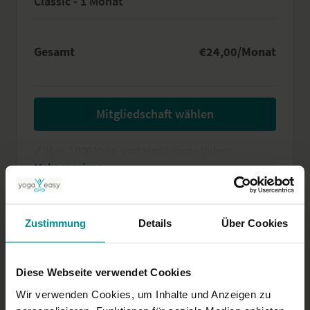
Classic - 1 Monat
Gesamt
€24,00/Monat
Mitgliedschaft wählen
✓
über 2.000 Yoga- und Meditations-Videos
✓
50 verschiedene Programme
✓
jede Woche neue Videos
Für den Preis einer Yogastunde im Studio
Zustimmung
Details
Über Cookies
bekommst du bei uns einen ganzen Monat voller
Yoga- und Meditationspraxis. So oft du willst.
Diese Webseite verwendet Cookies
Kündigung jederzeit zum Ende des ersten Monats
Wir verwenden Cookies, um Inhalte und Anzeigen zu
möglich, danach monatlich kündbar. Dein Pass