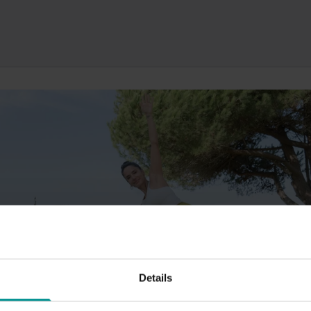
18:06
Details