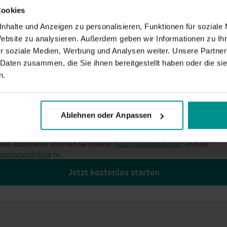
Cookies
Short & Sweet – Yoga am Morgen
Kostenlos!
nhalte und Anzeigen zu personalisieren, Funktionen für soziale
PLUS: Exklusives Angebot für dich –
20% auf den
Classic - YogaEasy 
Website zu analysieren. Außerdem geben wir Informationen zu I
Monat Plan
r soziale Medien, Werbung und Analysen weiter. Unsere Partner
 Daten zusammen, die Sie ihnen bereitgestellt haben oder die s
il-Adresse
n.
name / Nachname
Ablehnen oder Anpassen
 dem Abonnieren stimmen Sie unseren
Nutzungsbedingungen
und der
nschutzrichtlinie
zu.
Jetzt kostenlos starten