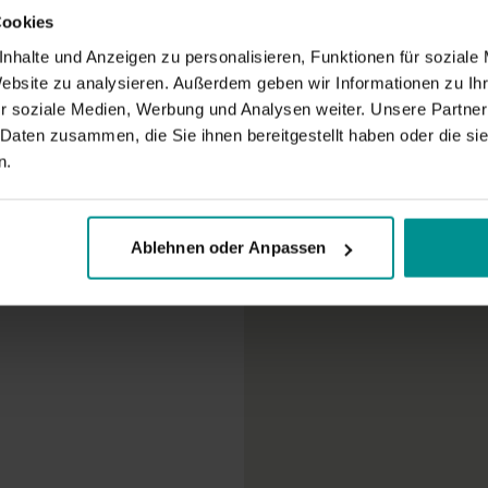
Dein Gratiszugan
Cookies
Eine Kündigung i
Bestellübers
nhalte und Anzeigen zu personalisieren, Funktionen für soziale
Zwischensum
Website zu analysieren. Außerdem geben wir Informationen zu I
Gutschein
r soziale Medien, Werbung und Analysen weiter. Unsere Partner
TE
 Daten zusammen, die Sie ihnen bereitgestellt haben oder die s
n.
Gesamtbetra
Ablehnen oder Anpassen