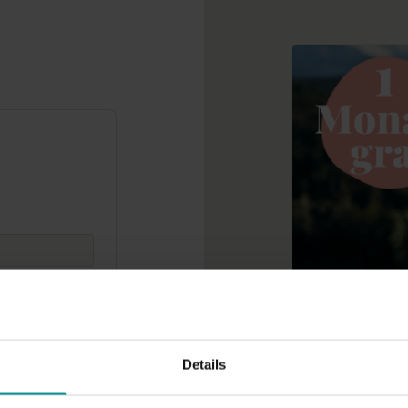
BUNDLE AUSLEIH
Classic - 1 M
gungen
Nutze die Video
Details
kostenlos.
ten