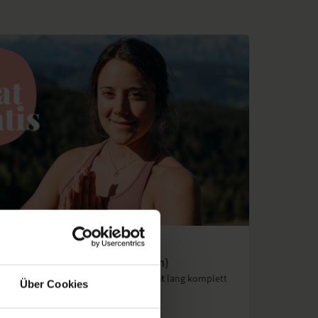
EN (7965 VIDEOS)
onat gratis (endet automatisch)
s und Programme von YogaEasy
1 Monat
lang komplett
Über Cookies