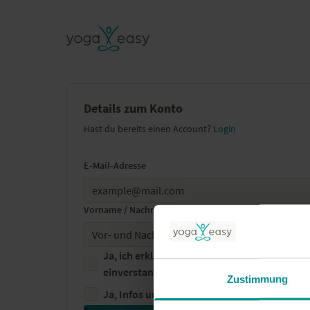
Details zum Konto
Hast du bereits einen Account?
Login
E-Mail-Adresse
Vorname / Nachname
Ja, ich erkläre mich mit den
Geschäftsbedin
einverstanden
Zustimmung
Ja, Infos und Updates per Newsletter erhal