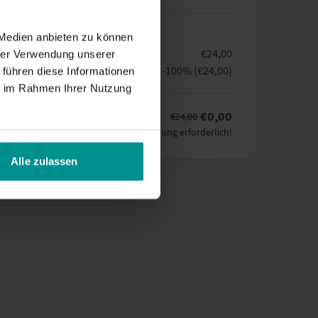
g läuft automatisch nach 1 Monat aus.
st nicht notwendig.
icht
 Medien anbieten zu können
me
€24,00
hrer Verwendung unserer
-100% (€24,00)
 führen diese Informationen
ACHER-NADEEN-MIRZA
ie im Rahmen Ihrer Nutzung
€0,00
€24,00
g
Keine Zahlung erforderlich!
Alle zulassen