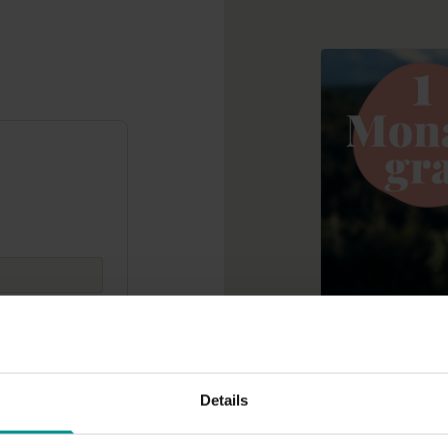
BUNDLE AUSLEIH
Classic - 1 M
gungen
Nutze die Video
Details
kostenlos.
ten