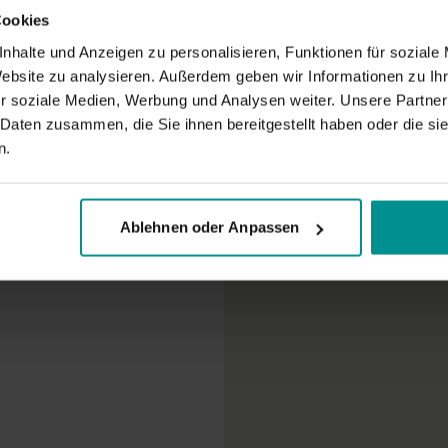
Dein Gratiszugan
Cookies
Eine Kündigung i
Bestellübers
nhalte und Anzeigen zu personalisieren, Funktionen für soziale
Zwischensum
Website zu analysieren. Außerdem geben wir Informationen zu I
Gutschein
r soziale Medien, Werbung und Analysen weiter. Unsere Partner
TE
 Daten zusammen, die Sie ihnen bereitgestellt haben oder die s
n.
Gesamtbetra
Ablehnen oder Anpassen