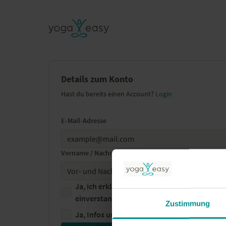
Details zum Konto
Hast du bereits einen Account?
Login
E-Mail-Adresse
Vorname / Nachname
Ja, ich erkläre mich mit den
Geschäftsbedin
einverstanden
Zustimmung
Ja, Infos und Updates per Newsletter erhal