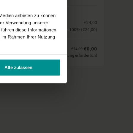
g läuft automatisch nach 1 Monat aus.
st nicht notwendig.
icht
 Medien anbieten zu können
me
€24,00
hrer Verwendung unserer
-100% (€24,00)
 führen diese Informationen
ACHER-BARBRA-NOH
ie im Rahmen Ihrer Nutzung
€0,00
€24,00
g
Keine Zahlung erforderlich!
Alle zulassen