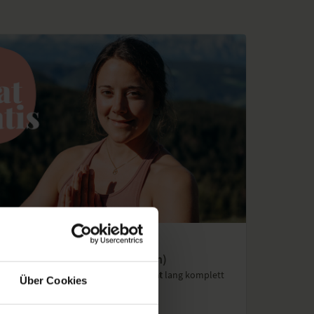
EN (7963 VIDEOS)
onat gratis (endet automatisch)
s und Programme von YogaEasy
1 Monat
lang komplett
Über Cookies