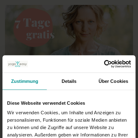
Zustimmung
Details
Über Cookies
BUNDLE AUSLEIHEN (7930 VIDEOS)
Classic - 7 Tage gratis (endet automatisch)
Nutze die Videos und Programme von YogaEasy
7 Tage
lang komplett
Diese Webseite verwendet Cookies
kostenlos.
Wir verwenden Cookies, um Inhalte und Anzeigen zu
Dein Gratiszugang läuft automatisch nach 7 Tagen aus.
personalisieren, Funktionen für soziale Medien anbieten
Eine Kündigung ist nicht notwendig.
€0,00
€6,00
Gesamtbetrag
zu können und die Zugriffe auf unsere Website zu
Keine Zahlung erforderlich!
analysieren. Außerdem geben wir Informationen zu Ihrer