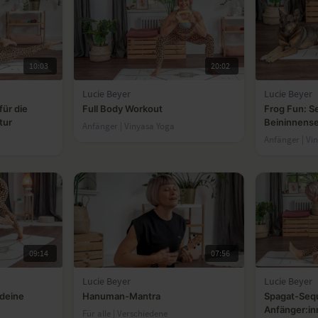
10:03
20:02
Lucie Beyer
Lucie Beyer
ür die
Full Body Workout
Frog Fun: Se
tur
Beininnense
Anfänger | Vinyasa Yoga
Anfänger | Vi
09:14
07:56
Lucie Beyer
Lucie Beyer
 deine
Hanuman-Mantra
Spagat-Seq
Anfänger:i
Für alle | Verschiedene