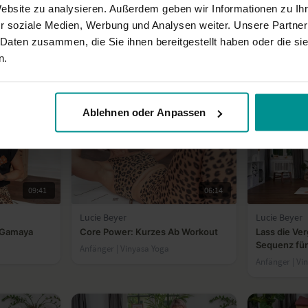
Website zu analysieren. Außerdem geben wir Informationen zu I
8
45:28
r soziale Medien, Werbung und Analysen weiter. Unsere Partner
Lucie Beyer
Lucie Beyer
 Daten zusammen, die Sie ihnen bereitgestellt haben oder die s
Training
Namasté & Kaffee – Dein Yoga-
Add-on: Inve
n.
Kaffeeklatsch mit Lucie Beyer:
Workshop
Für Interessierte & Lehrende | On Demand Fortbildung
Spagat, Handstand & wahre Stärke
Für alle | Verschiedene
Fortgeschritte
Ablehnen oder Anpassen
09:41
06:14
Lucie Beyer
Lucie Beyer
 Gamaya
Core Power: Kurzes Ab Workout
Lass die Ver
Sequenz für
Anfänger | Vinyasa Yoga
Anfänger | Vi