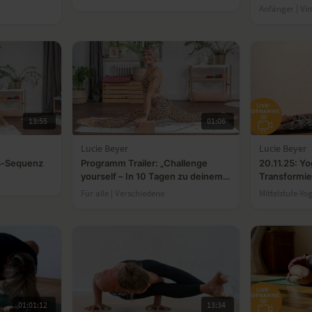
Anfänger | Vi
13:55
01:06
Lucie Beyer
Lucie Beyer
ß-Sequenz
Programm Trailer: „Challenge
20.11.25: Yo
yourself – In 10 Tagen zu deinem
Transformie
Spagat”
Für alle | Verschiedene
Mittelstufe-Yo
01:01:12
13:34