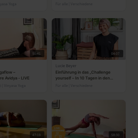
nyasa Yoga
Für alle | Verschiedene
50:41
04:07
Lucie Beyer
gaflow –
Einführung in das „Challenge
re Avidya - LIVE
yourself – In 10 Tagen in den
Spagat”-Programm
gi | Vinyasa Yoga
Für alle | Verschiedene
47:19
58:30