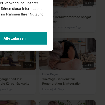
hrer Verwendung unserer
26:05
46:07
 führen diese Informationen
Lucie Beyer
ie im Rahmen Ihrer Nutzung
rted Splits Mini-
Add-on: Herausfordernde Spagat-
Variationen
ne | Vinyasa Yoga
Fortgeschrittene | Vinyasa Yoga
Alle zulassen
23:14
53:00
Lucie Beyer
gangenheit los:
Yin-Yoga-Sequenz zur
 die Körperrückseite
Regeneration & Integration
nyasa Yoga
Für alle | Yin Yoga