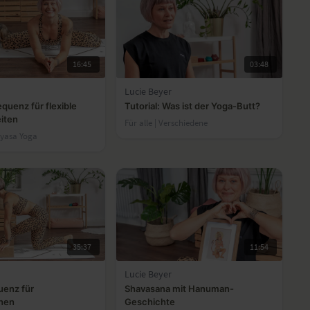
16:45
03:48
Lucie Beyer
quenz für flexible
Tutorial: Was ist der Yoga-Butt?
iten
Für alle | Verschiedene
nyasa Yoga
35:37
11:54
Lucie Beyer
uenz für
Shavasana mit Hanuman-
nnen
Geschichte