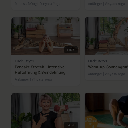
Mittelstufe-Yogi | Vinyasa Yoga
Anfänger | Vinyasa Yoga
14:27
Lucie Beyer
Lucie Beyer
Pancake Stretch – Intensive
Warm-up-Sonnengru
Hüftöffnung & Beindehnung
Anfänger | Vinyasa Yoga
Anfänger | Vinyasa Yoga
04:52