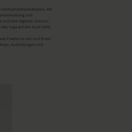
he Achtsamkeitsmeditation. Mit
terentwicklung und
hie und dem eigenen Sutra zu
des Yoga auf den Kopf stellt.
owie Frieden in sich und ihrem
kshops, Ausbildungen und