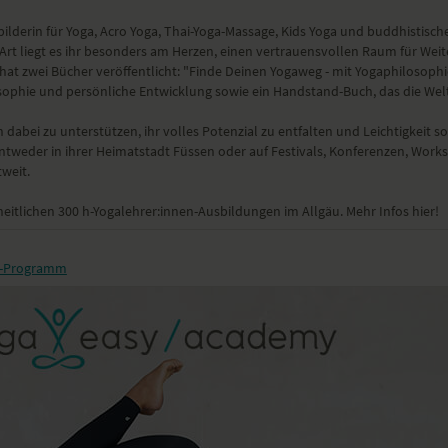
bilderin für Yoga, Acro Yoga, Thai-Yoga-Massage, Kids Yoga und buddhistisc
Art liegt es ihr besonders am Herzen, einen vertrauensvollen Raum für Wei
 hat zwei Bücher veröffentlicht: "Finde Deinen Yogaweg - mit Yogaphilosop
ophie und persönliche Entwicklung sowie ein Handstand-Buch, das die Welt 
n dabei zu unterstützen, ihr volles Potenzial zu entfalten und Leichtigkeit s
 entweder in ihrer Heimatstadt Füssen oder auf Festivals, Konferenzen, Wor
weit.
heitlichen 300 h-Yogalehrer:innen-Ausbildungen im Allgäu. Mehr Infos hier!
s-Programm