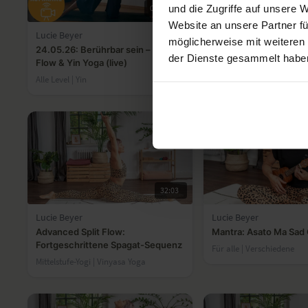
und die Zugriffe auf unsere 
01:02:38
Website an unsere Partner fü
Lucie Beyer
Lucie Beyer
möglicherweise mit weiteren
24.05.26: Berührbar sein – Soft
Academy - Handstand 
der Dienste gesammelt habe
Flow & Yin Yoga (live)
Alle Level | Yin
32:03
Lucie Beyer
Lucie Beyer
Advanced Split Flow:
Mantra: Asato Ma Sad
Fortgeschrittene Spagat-Sequenz
Für alle | Verschiedene
Mittelstufe-Yogi | Vinyasa Yoga